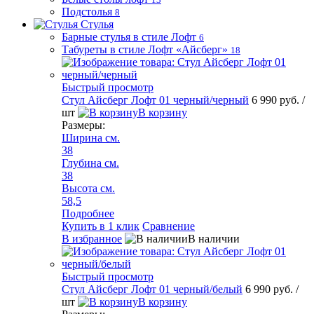
Подстолья
8
Стулья
Барные стулья в стиле Лофт
6
Табуреты в стиле Лофт «Айсберг»
18
Быстрый просмотр
Стул Айсберг Лофт 01 черный/черный
6 990 руб.
/
шт
В корзину
Размеры:
Ширина см.
38
Глубина см.
38
Высота см.
58,5
Подробнее
Купить в 1 клик
Сравнение
В избранное
В наличии
Быстрый просмотр
Стул Айсберг Лофт 01 черный/белый
6 990 руб.
/
шт
В корзину