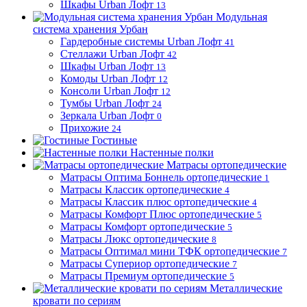
Шкафы Urban Лофт
13
Модульная
система хранения Урбан
Гардеробные системы Urban Лофт
41
Стеллажи Urban Лофт
42
Шкафы Urban Лофт
13
Комоды Urban Лофт
12
Консоли Urban Лофт
12
Тумбы Urban Лофт
24
Зеркала Urban Лофт
0
Прихожие
24
Гостиные
Настенные полки
Матрасы ортопедические
Матрасы Оптима Боннель ортопедические
1
Матрасы Классик ортопедические
4
Матрасы Классик плюс ортопедические
4
Матрасы Комфорт Плюс ортопедические
5
Матрасы Комфорт ортопедические
5
Матрасы Люкс ортопедические
8
Матрасы Оптимал мини ТФК ортопедические
7
Матрасы Супериор ортопедические
7
Матрасы Премиум ортопедические
5
Металлические
кровати по сериям