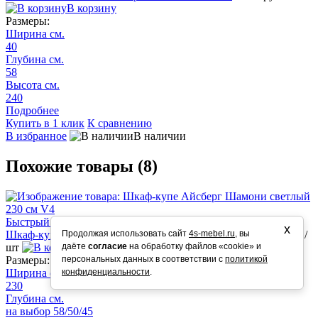
В корзину
Размеры:
Ширина см.
40
Глубина см.
58
Высота см.
240
Подробнее
Купить в 1 клик
К сравнению
В избранное
В наличии
Похожие товары (8)
Быстрый просмотр
х
Продолжая использовать сайт
4s-mebel.ru
, вы
Шкаф-купе Айсберг Шамони светлый 230 см V4
52 300 руб.
/
даёте
согласие
на обработку файлов «cookie» и
шт
В корзину
персональных данных в соответствии с
политикой
Размеры:
конфиденциальности
.
Ширина см.
230
Глубина см.
на выбор 58/50/45