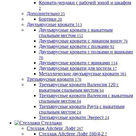
Кровати-чердаки с рабочей зоной и шкафом
2
Дополнительно
25
Бортики
20
Двухъярусные кровати
513
Двухъярусные кровати с выкатным
спальным местом
152
Двухъярусные кровати с диваном внизу
76
Двухъярусные кровати с полками
92
Двухъярусные кровати с полками и ящиками
76
Двухъярусные кровати с ящиками
114
Двухъярусные кровати для хостела
17
Металлические двухъярусные кровати
361
Трехъярусные кровати
176
Трехъярусные кровати Валенсия 120 с
выкатным спальным местом
64
Трехъярусные кровати Валенсия с выкатным
спальным местом
64
Трехъярусные кровати Раута с выкатным
спальным местом
24
Трехъярусные кровати Эверест
24
Стеллажи
Стеллаж Айсберг Лофт
267
Стеллаж Айсберг Лофт 160/4-2
7