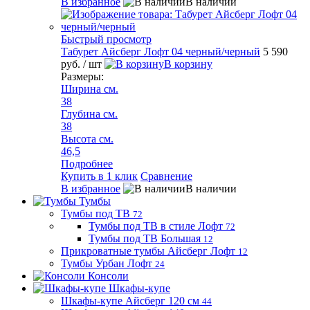
В избранное
В наличии
Быстрый просмотр
Табурет Айсберг Лофт 04 черный/черный
5 590
руб.
/ шт
В корзину
Размеры:
Ширина см.
38
Глубина см.
38
Высота см.
46,5
Подробнее
Купить в 1 клик
Сравнение
В избранное
В наличии
Тумбы
Тумбы под ТВ
72
Тумбы под ТВ в стиле Лофт
72
Тумбы под ТВ Большая
12
Прикроватные тумбы Айсберг Лофт
12
Тумбы Урбан Лофт
24
Консоли
Шкафы-купе
Шкафы-купе Айсберг 120 см
44