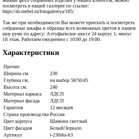
Живые фото собранных изделий у наших клиентов, можно
посмотреть в нашей галлерее по ссылке:
https://4s-mebel.ru/fotogalereya/185/
Так же при необходимости Вы можете приехать и посмотреть
собранные шкафы и образцы всех возможных цветов в нашем
шоу руме по адресу: Алтуфьевское шоссе 24 корпус 1, минус
1й этаж. Работаем ежедневно с 10:00 до 19:00.
Характеристики
Прочие
Ширина см.
230
Глубина см.
на выбор 58/50/45
Высота см.
240
Материал каркаса
ЛДСП
Материал фасада
ЛДСП
Гарантия
12 месяцев
Страна производства
Россия
Цвет корпуса
Шамони светлый
Цвет фасадов
Белый/Зеркало
Артикул
i-230shs-b3