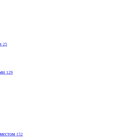
ми
25
ами
129
 местом
152