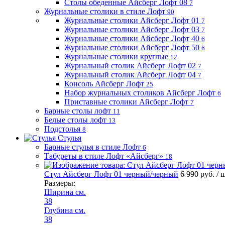
Столы обеденные Айсберг Лофт 08
7
Журнальные столики в стиле Лофт
90
Журнальные столики Айсберг Лофт 01
7
Журнальные столики Айсберг Лофт 03
7
Журнальные столики Айсберг Лофт 40
6
Журнальные столики Айсберг Лофт 50
6
Журнальные столики круглые
12
Журнальный столик Айсберг Лофт 02
7
Журнальный столик Айсберг Лофт 04
7
Консоль Айсберг Лофт
25
Набор журнальных столиков Айсберг Лофт
6
Приставные столики Айсберг Лофт
7
Барные столы лофт
11
Белые столы лофт
13
Подстолья
8
Стулья
Барные стулья в стиле Лофт
6
Табуреты в стиле Лофт «Айсберг»
18
Стул Айсберг Лофт 01 черный/черный
6 990 руб.
/ 
Размеры:
Ширина см.
38
Глубина см.
38