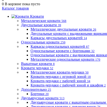
0
В корзине
пока пусто
Каталог товаров
Кровати
Металлические кровати
568
Двуспальные кровати
39
Металлические двуспальные кровати
26
Двуспальные кровати с выдвижными ящика
Каркасы двуспальных кроватей
14
Односпальные кровати
259
Каркасы односпальных кроватей
87
Односпальные кровати с бортиками
32
Односпальные кровати с выдвижными ящик
Металлические односпальные кровати
170
Выкатные кровати
8
Кровати чердаки
52
Металлические кровати-чердаки
50
Кровати-чердаки с игровой зоной
18
Кровати-чердаки с рабочей зоной
34
Кровати-чердаки с рабочей зоной и шкафом
2
Дополнительно
25
Бортики
20
Двухъярусные кровати
513
Двухъярусные кровати с выкатным спальным
Двухъярусные кровати с диваном внизу
76