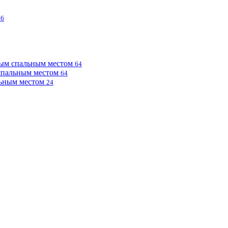
76
ным спальным местом
64
 спальным местом
64
льным местом
24