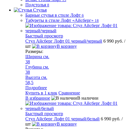
Подстолья
8
Стулья
Барные стулья в стиле Лофт
6
Табуреты в стиле Лофт «Айсберг»
18
Быстрый просмотр
Стул Айсберг Лофт 01 черный/черный
6 990 руб.
/
шт
В корзину
Размеры:
Ширина см.
38
Глубина см.
38
Высота см.
58,5
Подробнее
Купить в 1 клик
Сравнение
В избранное
В наличии
Быстрый просмотр
Стул Айсберг Лофт 01 черный/белый
6 990 руб.
/
шт
В корзину