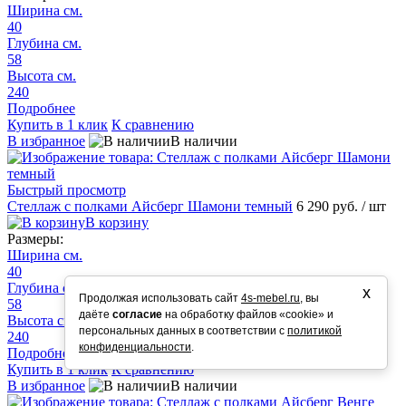
Ширина см.
40
Глубина см.
58
Высота см.
240
Подробнее
Купить в 1 клик
К сравнению
В избранное
В наличии
Быстрый просмотр
Стеллаж с полками Айсберг Шамони темный
6 290 руб.
/ шт
В корзину
Размеры:
Ширина см.
40
Глубина см.
х
Продолжая использовать сайт
4s-mebel.ru
, вы
58
даёте
согласие
на обработку файлов «cookie» и
Высота см.
персональных данных в соответствии с
политикой
240
конфиденциальности
.
Подробнее
Купить в 1 клик
К сравнению
В избранное
В наличии