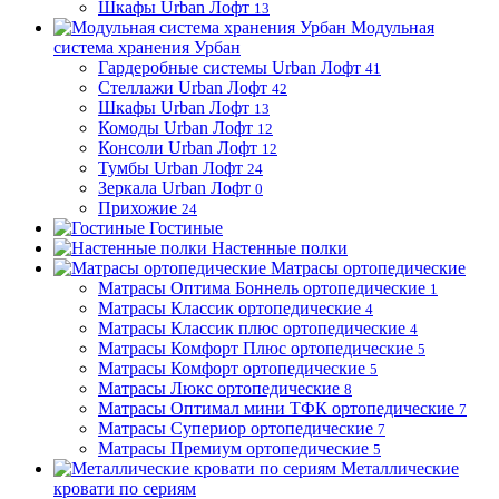
Шкафы Urban Лофт
13
Модульная
система хранения Урбан
Гардеробные системы Urban Лофт
41
Стеллажи Urban Лофт
42
Шкафы Urban Лофт
13
Комоды Urban Лофт
12
Консоли Urban Лофт
12
Тумбы Urban Лофт
24
Зеркала Urban Лофт
0
Прихожие
24
Гостиные
Настенные полки
Матрасы ортопедические
Матрасы Оптима Боннель ортопедические
1
Матрасы Классик ортопедические
4
Матрасы Классик плюс ортопедические
4
Матрасы Комфорт Плюс ортопедические
5
Матрасы Комфорт ортопедические
5
Матрасы Люкс ортопедические
8
Матрасы Оптимал мини ТФК ортопедические
7
Матрасы Супериор ортопедические
7
Матрасы Премиум ортопедические
5
Металлические
кровати по сериям