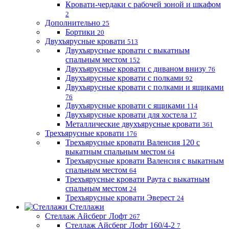
Кровати-чердаки с рабочей зоной и шкафом
2
Дополнительно
25
Бортики
20
Двухъярусные кровати
513
Двухъярусные кровати с выкатным
спальным местом
152
Двухъярусные кровати с диваном внизу
76
Двухъярусные кровати с полками
92
Двухъярусные кровати с полками и ящиками
76
Двухъярусные кровати с ящиками
114
Двухъярусные кровати для хостела
17
Металлические двухъярусные кровати
361
Трехъярусные кровати
176
Трехъярусные кровати Валенсия 120 с
выкатным спальным местом
64
Трехъярусные кровати Валенсия с выкатным
спальным местом
64
Трехъярусные кровати Раута с выкатным
спальным местом
24
Трехъярусные кровати Эверест
24
Стеллажи
Стеллаж Айсберг Лофт
267
Стеллаж Айсберг Лофт 160/4-2
7