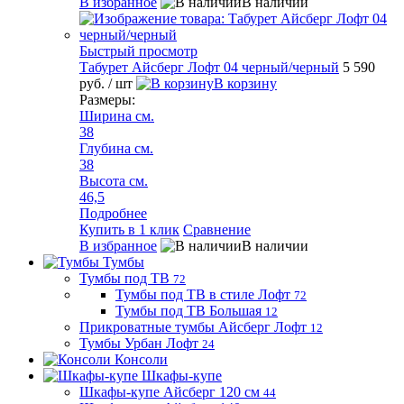
В избранное
В наличии
Быстрый просмотр
Табурет Айсберг Лофт 04 черный/черный
5 590
руб.
/ шт
В корзину
Размеры:
Ширина см.
38
Глубина см.
38
Высота см.
46,5
Подробнее
Купить в 1 клик
Сравнение
В избранное
В наличии
Тумбы
Тумбы под ТВ
72
Тумбы под ТВ в стиле Лофт
72
Тумбы под ТВ Большая
12
Прикроватные тумбы Айсберг Лофт
12
Тумбы Урбан Лофт
24
Консоли
Шкафы-купе
Шкафы-купе Айсберг 120 см
44