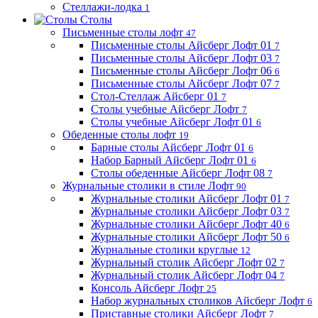
Стеллажи-лодка
1
Столы
Письменные столы лофт
47
Письменные столы Айсберг Лофт 01
7
Письменные столы Айсберг Лофт 03
7
Письменные столы Айсберг Лофт 06
6
Письменные столы Айсберг Лофт 07
7
Стол-Стеллаж Айсберг 01
7
Столы учебные Айсберг Лофт
7
Столы учебные Айсберг Лофт 01
6
Обеденные столы лофт
19
Барные столы Айсберг Лофт 01
6
Набор Барный Айсберг Лофт 01
6
Столы обеденные Айсберг Лофт 08
7
Журнальные столики в стиле Лофт
90
Журнальные столики Айсберг Лофт 01
7
Журнальные столики Айсберг Лофт 03
7
Журнальные столики Айсберг Лофт 40
6
Журнальные столики Айсберг Лофт 50
6
Журнальные столики круглые
12
Журнальный столик Айсберг Лофт 02
7
Журнальный столик Айсберг Лофт 04
7
Консоль Айсберг Лофт
25
Набор журнальных столиков Айсберг Лофт
6
Приставные столики Айсберг Лофт
7