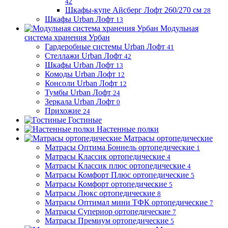
42
Шкафы-купе Айсберг Лофт 260/270 см
28
Шкафы Urban Лофт
13
Модульная
система хранения Урбан
Гардеробные системы Urban Лофт
41
Стеллажи Urban Лофт
42
Шкафы Urban Лофт
13
Комоды Urban Лофт
12
Консоли Urban Лофт
12
Тумбы Urban Лофт
24
Зеркала Urban Лофт
0
Прихожие
24
Гостиные
Настенные полки
Матрасы ортопедические
Матрасы Оптима Боннель ортопедические
1
Матрасы Классик ортопедические
4
Матрасы Классик плюс ортопедические
4
Матрасы Комфорт Плюс ортопедические
5
Матрасы Комфорт ортопедические
5
Матрасы Люкс ортопедические
8
Матрасы Оптимал мини ТФК ортопедические
7
Матрасы Супериор ортопедические
7
Матрасы Премиум ортопедические
5