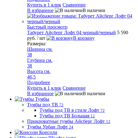
Купить в 1 клик
Сравнение
В избранное
В наличии
Быстрый просмотр
Табурет Айсберг Лофт 04 черный/черный
5 590
руб.
/ шт
В корзину
Размеры:
Ширина см.
38
Глубина см.
38
Высота см.
46,5
Подробнее
Купить в 1 клик
Сравнение
В избранное
В наличии
Тумбы
Тумбы под ТВ
72
Тумбы под ТВ в стиле Лофт
72
Тумбы под ТВ Большая
12
Прикроватные тумбы Айсберг Лофт
12
Тумбы Урбан Лофт
24
Консоли
Шкафы-купе