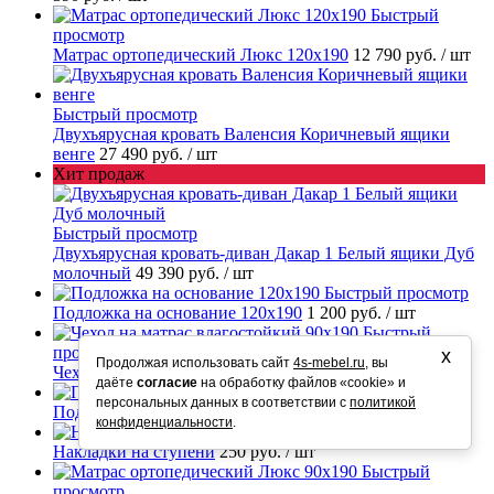
Быстрый
просмотр
Матрас ортопедический Люкс 120х190
12 790 руб.
/ шт
Быстрый просмотр
Двухъярусная кровать Валенсия Коричневый ящики
венге
27 490 руб.
/ шт
Хит продаж
Быстрый просмотр
Двухъярусная кровать-диван Дакар 1 Белый ящики Дуб
молочный
49 390 руб.
/ шт
Быстрый просмотр
Подложка на основание 120х190
1 200 руб.
/ шт
Быстрый
просмотр
х
Продолжая использовать сайт
4s-mebel.ru
, вы
Чехол на матрас влагостойкий 90х190
1 800 руб.
/ шт
даёте
согласие
на обработку файлов «cookie» и
Быстрый просмотр
персональных данных в соответствии с
политикой
Подложка на основание 90х190
900 руб.
/ шт
конфиденциальности
.
Быстрый просмотр
Накладки на ступени
250 руб.
/ шт
Быстрый
просмотр