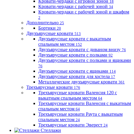
Кровати-чердаки с игровой зоной
18
Кровати-чердаки с рабочей зоной
34
Кровати-чердаки с рабочей зоной и шкафом
2
Дополнительно
25
Бортики
20
Двухъярусные кровати
513
Двухъярусные кровати с выкатным
спальным местом
152
Двухъярусные кровати с диваном внизу
76
Двухъярусные кровати с полками
92
Двухъярусные кровати с полками и ящиками
76
Двухъярусные кровати с ящиками
114
Двухъярусные кровати для хостела
17
Металлические двухъярусные кровати
361
Трехъярусные кровати
176
Трехъярусные кровати Валенсия 120 с
выкатным спальным местом
64
Трехъярусные кровати Валенсия с выкатным
спальным местом
64
Трехъярусные кровати Раута с выкатным
спальным местом
24
Трехъярусные кровати Эверест
24
Стеллажи