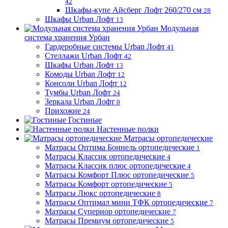
42
Шкафы-купе Айсберг Лофт 260/270 см
28
Шкафы Urban Лофт
13
Модульная
система хранения Урбан
Гардеробные системы Urban Лофт
41
Стеллажи Urban Лофт
42
Шкафы Urban Лофт
13
Комоды Urban Лофт
12
Консоли Urban Лофт
12
Тумбы Urban Лофт
24
Зеркала Urban Лофт
0
Прихожие
24
Гостиные
Настенные полки
Матрасы ортопедические
Матрасы Оптима Боннель ортопедические
1
Матрасы Классик ортопедические
4
Матрасы Классик плюс ортопедические
4
Матрасы Комфорт Плюс ортопедические
5
Матрасы Комфорт ортопедические
5
Матрасы Люкс ортопедические
8
Матрасы Оптимал мини ТФК ортопедические
7
Матрасы Супериор ортопедические
7
Матрасы Премиум ортопедические
5