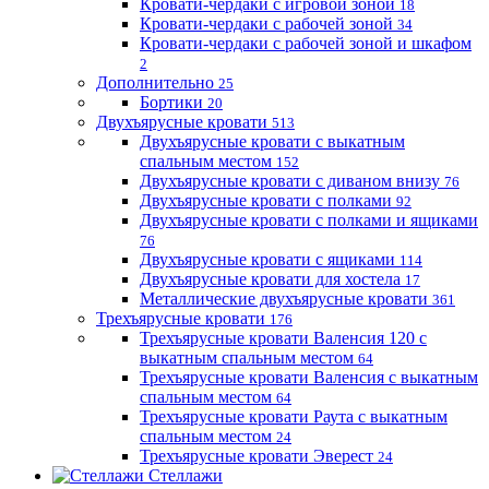
Кровати-чердаки с игровой зоной
18
Кровати-чердаки с рабочей зоной
34
Кровати-чердаки с рабочей зоной и шкафом
2
Дополнительно
25
Бортики
20
Двухъярусные кровати
513
Двухъярусные кровати с выкатным
спальным местом
152
Двухъярусные кровати с диваном внизу
76
Двухъярусные кровати с полками
92
Двухъярусные кровати с полками и ящиками
76
Двухъярусные кровати с ящиками
114
Двухъярусные кровати для хостела
17
Металлические двухъярусные кровати
361
Трехъярусные кровати
176
Трехъярусные кровати Валенсия 120 с
выкатным спальным местом
64
Трехъярусные кровати Валенсия с выкатным
спальным местом
64
Трехъярусные кровати Раута с выкатным
спальным местом
24
Трехъярусные кровати Эверест
24
Стеллажи