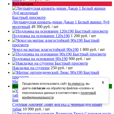
Хит продаж
Быстрый просмотр
Двухъярусная кровать-диван Дакар 1 Белый ящики Дуб
молочный
49 390 руб.
/ шт
Быстрый просмотр
Подложка на основание 120х190
1 200 руб.
/ шт
Быстрый
просмотр
Чехол на матрас влагостойкий 90х190
1 800 руб.
/ шт
Быстрый просмотр
Подложка на основание 90х190
900 руб.
/ шт
Быстрый просмотр
Накладки на ступени
250 руб.
/ шт
Быстрый
просмотр
Матрас ортопедический Люкс 90х190
11 290 руб.
/ шт
х
Продолжая использовать сайт
4s-mebel.ru
, вы
Живые фото
даёте
согласие
на обработку файлов «cookie» и
персональных данных в соответствии с
политикой
конфиденциальности
.
Быстрый просмотр
Стеллаж Айсберг Лофт 40х182-2 черный/дуб крафт
табак
10 990 руб.
/ шт