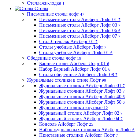
Стеллажи-лодка
1
Столы
Письменные столы лофт
47
Письменные столы Айсберг Лофт 01
7
Письменные столы Айсберг Лофт 03
7
Письменные столы Айсберг Лофт 06
6
Письменные столы Айсберг Лофт 07
7
Стол-Стеллаж Айсберг 01
7
Столы учебные Айсберг Лофт
7
Столы учебные Айсберг Лофт 01
6
Обеденные столы лофт
19
Барные столы Айсберг Лофт 01
6
Набор Барный Айсберг Лофт 01
6
Столы обеденные Айсберг Лофт 08
7
Журнальные столики в стиле Лофт
90
Журнальные столики Айсберг Лофт 01
7
Журнальные столики Айсберг Лофт 03
7
Журнальные столики Айсберг Лофт 40
6
Журнальные столики Айсберг Лофт 50
6
Журнальные столики круглые
12
Журнальный столик Айсберг Лофт 02
7
Журнальный столик Айсберг Лофт 04
7
Консоль Айсберг Лофт
25
Набор журнальных столиков Айсберг Лофт
6
Приставные столики Айсберг Лофт
7