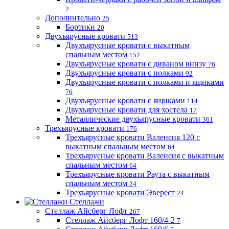
2
Дополнительно
25
Бортики
20
Двухъярусные кровати
513
Двухъярусные кровати с выкатным
спальным местом
152
Двухъярусные кровати с диваном внизу
76
Двухъярусные кровати с полками
92
Двухъярусные кровати с полками и ящиками
76
Двухъярусные кровати с ящиками
114
Двухъярусные кровати для хостела
17
Металлические двухъярусные кровати
361
Трехъярусные кровати
176
Трехъярусные кровати Валенсия 120 с
выкатным спальным местом
64
Трехъярусные кровати Валенсия с выкатным
спальным местом
64
Трехъярусные кровати Раута с выкатным
спальным местом
24
Трехъярусные кровати Эверест
24
Стеллажи
Стеллаж Айсберг Лофт
267
Стеллаж Айсберг Лофт 160/4-2
7