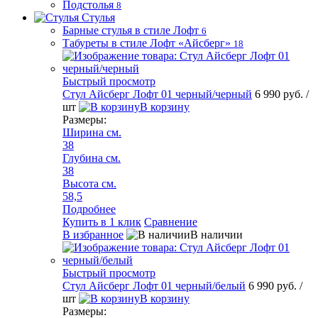
Подстолья
8
Стулья
Барные стулья в стиле Лофт
6
Табуреты в стиле Лофт «Айсберг»
18
Быстрый просмотр
Стул Айсберг Лофт 01 черный/черный
6 990 руб.
/
шт
В корзину
Размеры:
Ширина см.
38
Глубина см.
38
Высота см.
58,5
Подробнее
Купить в 1 клик
Сравнение
В избранное
В наличии
Быстрый просмотр
Стул Айсберг Лофт 01 черный/белый
6 990 руб.
/
шт
В корзину
Размеры: