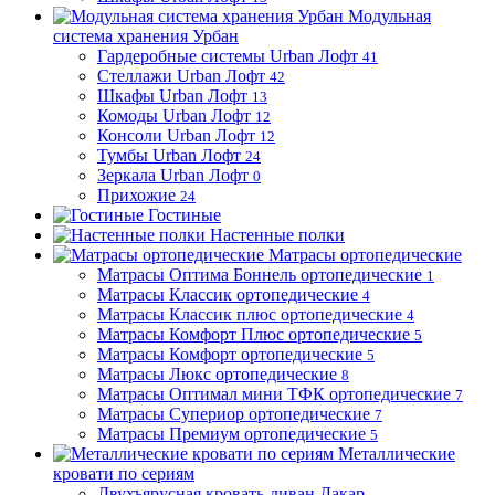
Модульная
система хранения Урбан
Гардеробные системы Urban Лофт
41
Стеллажи Urban Лофт
42
Шкафы Urban Лофт
13
Комоды Urban Лофт
12
Консоли Urban Лофт
12
Тумбы Urban Лофт
24
Зеркала Urban Лофт
0
Прихожие
24
Гостиные
Настенные полки
Матрасы ортопедические
Матрасы Оптима Боннель ортопедические
1
Матрасы Классик ортопедические
4
Матрасы Классик плюс ортопедические
4
Матрасы Комфорт Плюс ортопедические
5
Матрасы Комфорт ортопедические
5
Матрасы Люкс ортопедические
8
Матрасы Оптимал мини ТФК ортопедические
7
Матрасы Супериор ортопедические
7
Матрасы Премиум ортопедические
5
Металлические
кровати по сериям
Двухъярусная кровать-диван Дакар