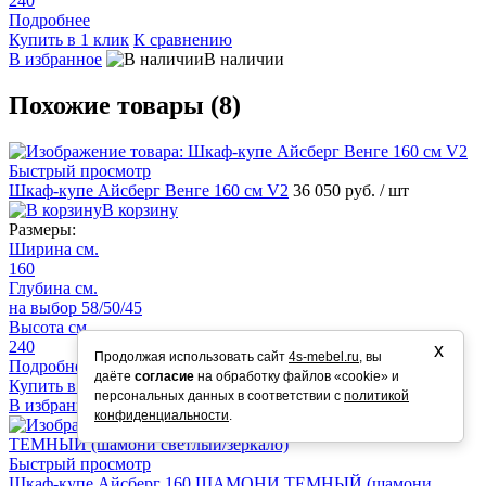
240
Подробнее
Купить в 1 клик
К сравнению
В избранное
В наличии
Похожие товары (8)
Быстрый просмотр
Шкаф-купе Айсберг Венге 160 см V2
36 050 руб.
/ шт
В корзину
Размеры:
Ширина см.
160
Глубина см.
на выбор 58/50/45
Высота см.
240
х
Продолжая использовать сайт
4s-mebel.ru
, вы
Подробнее
даёте
согласие
на обработку файлов «cookie» и
Купить в 1 клик
К сравнению
персональных данных в соответствии с
политикой
В избранное
В наличии
конфиденциальности
.
Быстрый просмотр
Шкаф-купе Айсберг 160 ШАМОНИ ТЕМНЫЙ (шамони