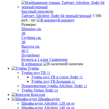
Быстрый просмотр
Табурет Айсберг Лофт 04 черный/черный
5 590
руб.
/ шт
В корзину
Размеры:
Ширина см.
38
Глубина см.
38
Высота см.
46,5
Подробнее
Купить в 1 клик
Сравнение
В избранное
В наличии
Тумбы
Тумбы под ТВ
72
Тумбы под ТВ в стиле Лофт
72
Тумбы под ТВ Большая
12
Прикроватные тумбы Айсберг Лофт
12
Тумбы Урбан Лофт
24
Консоли
Шкафы-купе
Шкафы-купе Айсберг 120 см
44
Шкафы-купе Айсберг 140 см
44