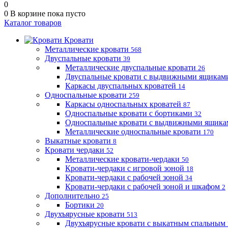
0
0
В корзине
пока пусто
Каталог товаров
Кровати
Металлические кровати
568
Двуспальные кровати
39
Металлические двуспальные кровати
26
Двуспальные кровати с выдвижными ящика
Каркасы двуспальных кроватей
14
Односпальные кровати
259
Каркасы односпальных кроватей
87
Односпальные кровати с бортиками
32
Односпальные кровати с выдвижными ящик
Металлические односпальные кровати
170
Выкатные кровати
8
Кровати чердаки
52
Металлические кровати-чердаки
50
Кровати-чердаки с игровой зоной
18
Кровати-чердаки с рабочей зоной
34
Кровати-чердаки с рабочей зоной и шкафом
2
Дополнительно
25
Бортики
20
Двухъярусные кровати
513
Двухъярусные кровати с выкатным спальным