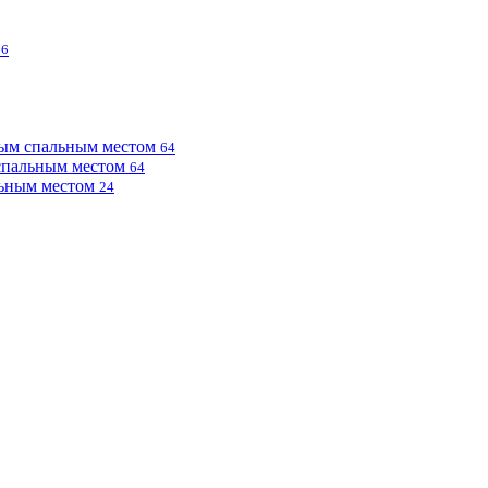
76
ным спальным местом
64
 спальным местом
64
льным местом
24