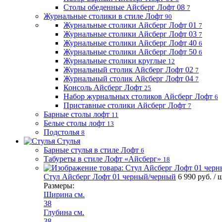
Столы обеденные Айсберг Лофт 08
7
Журнальные столики в стиле Лофт
90
Журнальные столики Айсберг Лофт 01
7
Журнальные столики Айсберг Лофт 03
7
Журнальные столики Айсберг Лофт 40
6
Журнальные столики Айсберг Лофт 50
6
Журнальные столики круглые
12
Журнальный столик Айсберг Лофт 02
7
Журнальный столик Айсберг Лофт 04
7
Консоль Айсберг Лофт
25
Набор журнальных столиков Айсберг Лофт
6
Приставные столики Айсберг Лофт
7
Барные столы лофт
11
Белые столы лофт
13
Подстолья
8
Стулья
Барные стулья в стиле Лофт
6
Табуреты в стиле Лофт «Айсберг»
18
Стул Айсберг Лофт 01 черный/черный
6 990 руб.
/ 
Размеры:
Ширина см.
38
Глубина см.
38