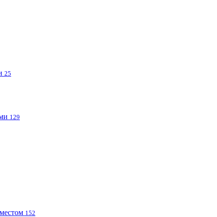
ми
25
ами
129
 местом
152