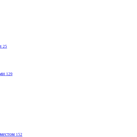
ми
25
ами
129
 местом
152