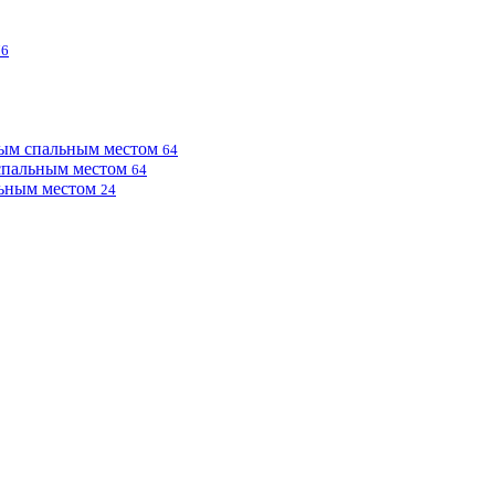
76
ным спальным местом
64
 спальным местом
64
льным местом
24