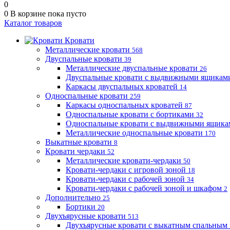
0
0
В корзине
пока пусто
Каталог товаров
Кровати
Металлические кровати
568
Двуспальные кровати
39
Металлические двуспальные кровати
26
Двуспальные кровати с выдвижными ящика
Каркасы двуспальных кроватей
14
Односпальные кровати
259
Каркасы односпальных кроватей
87
Односпальные кровати с бортиками
32
Односпальные кровати с выдвижными ящик
Металлические односпальные кровати
170
Выкатные кровати
8
Кровати чердаки
52
Металлические кровати-чердаки
50
Кровати-чердаки с игровой зоной
18
Кровати-чердаки с рабочей зоной
34
Кровати-чердаки с рабочей зоной и шкафом
2
Дополнительно
25
Бортики
20
Двухъярусные кровати
513
Двухъярусные кровати с выкатным спальным