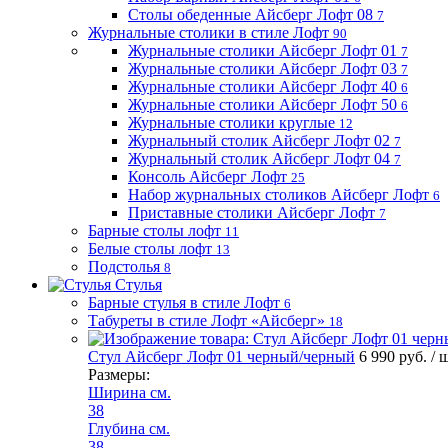
Столы обеденные Айсберг Лофт 08
7
Журнальные столики в стиле Лофт
90
Журнальные столики Айсберг Лофт 01
7
Журнальные столики Айсберг Лофт 03
7
Журнальные столики Айсберг Лофт 40
6
Журнальные столики Айсберг Лофт 50
6
Журнальные столики круглые
12
Журнальный столик Айсберг Лофт 02
7
Журнальный столик Айсберг Лофт 04
7
Консоль Айсберг Лофт
25
Набор журнальных столиков Айсберг Лофт
6
Приставные столики Айсберг Лофт
7
Барные столы лофт
11
Белые столы лофт
13
Подстолья
8
Стулья
Барные стулья в стиле Лофт
6
Табуреты в стиле Лофт «Айсберг»
18
Стул Айсберг Лофт 01 черный/черный
6 990 руб.
/ 
Размеры:
Ширина см.
38
Глубина см.
38