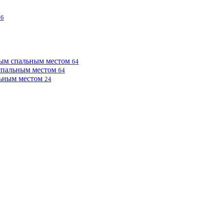
76
ным спальным местом
64
 спальным местом
64
льным местом
24