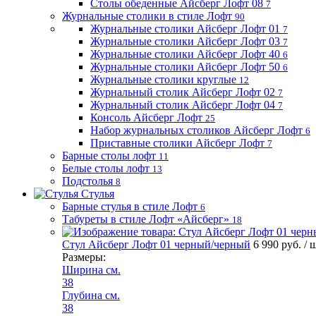
Столы обеденные Айсберг Лофт 08
7
Журнальные столики в стиле Лофт
90
Журнальные столики Айсберг Лофт 01
7
Журнальные столики Айсберг Лофт 03
7
Журнальные столики Айсберг Лофт 40
6
Журнальные столики Айсберг Лофт 50
6
Журнальные столики круглые
12
Журнальный столик Айсберг Лофт 02
7
Журнальный столик Айсберг Лофт 04
7
Консоль Айсберг Лофт
25
Набор журнальных столиков Айсберг Лофт
6
Приставные столики Айсберг Лофт
7
Барные столы лофт
11
Белые столы лофт
13
Подстолья
8
Стулья
Барные стулья в стиле Лофт
6
Табуреты в стиле Лофт «Айсберг»
18
Стул Айсберг Лофт 01 черный/черный
6 990 руб.
/ 
Размеры:
Ширина см.
38
Глубина см.
38