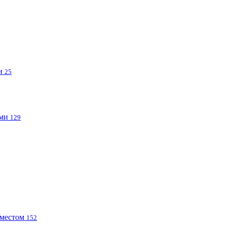
ми
25
ами
129
 местом
152