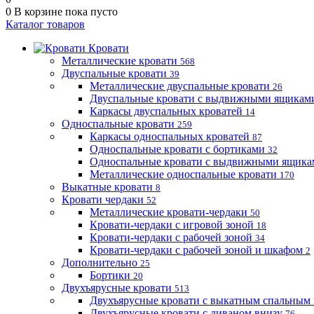
0
В корзине
пока пусто
Каталог товаров
Кровати
Металлические кровати
568
Двуспальные кровати
39
Металлические двуспальные кровати
26
Двуспальные кровати с выдвижными ящика
Каркасы двуспальных кроватей
14
Односпальные кровати
259
Каркасы односпальных кроватей
87
Односпальные кровати с бортиками
32
Односпальные кровати с выдвижными ящик
Металлические односпальные кровати
170
Выкатные кровати
8
Кровати чердаки
52
Металлические кровати-чердаки
50
Кровати-чердаки с игровой зоной
18
Кровати-чердаки с рабочей зоной
34
Кровати-чердаки с рабочей зоной и шкафом
2
Дополнительно
25
Бортики
20
Двухъярусные кровати
513
Двухъярусные кровати с выкатным спальным
Двухъярусные кровати с диваном внизу
76