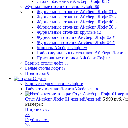
Столы обеденные Айсберг Лофт 08
7
Журнальные столики в стиле Лофт
90
Журнальные столики Айсберг Лофт 01
7
Журнальные столики Айсберг Лофт 03
7
Журнальные столики Айсберг Лофт 40
6
Журнальные столики Айсберг Лофт 50
6
Журнальные столики круглые
12
Журнальный столик Айсберг Лофт 02
7
Журнальный столик Айсберг Лофт 04
7
Консоль Айсберг Лофт
25
Набор журнальных столиков Айсберг Лофт
6
Приставные столики Айсберг Лофт
7
Барные столы лофт
11
Белые столы лофт
13
Подстолья
8
Стулья
Барные стулья в стиле Лофт
6
Табуреты в стиле Лофт «Айсберг»
18
Стул Айсберг Лофт 01 черный/черный
6 990 руб.
/ 
Размеры:
Ширина см.
38
Глубина см.
38