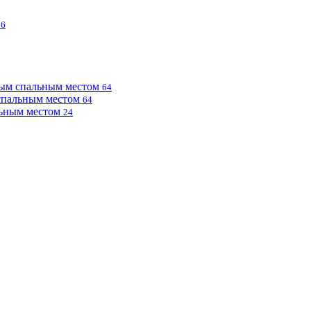
76
ным спальным местом
64
 спальным местом
64
льным местом
24