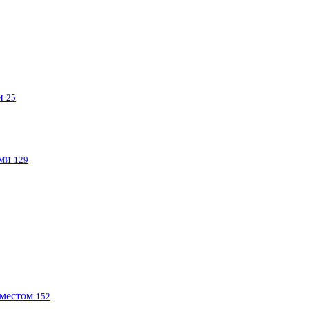
ми
25
ами
129
 местом
152