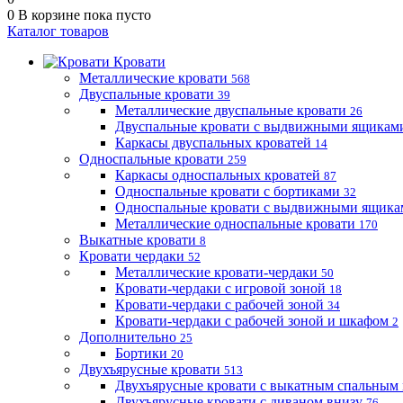
0
В корзине
пока пусто
Каталог товаров
Кровати
Металлические кровати
568
Двуспальные кровати
39
Металлические двуспальные кровати
26
Двуспальные кровати с выдвижными ящика
Каркасы двуспальных кроватей
14
Односпальные кровати
259
Каркасы односпальных кроватей
87
Односпальные кровати с бортиками
32
Односпальные кровати с выдвижными ящик
Металлические односпальные кровати
170
Выкатные кровати
8
Кровати чердаки
52
Металлические кровати-чердаки
50
Кровати-чердаки с игровой зоной
18
Кровати-чердаки с рабочей зоной
34
Кровати-чердаки с рабочей зоной и шкафом
2
Дополнительно
25
Бортики
20
Двухъярусные кровати
513
Двухъярусные кровати с выкатным спальным
Двухъярусные кровати с диваном внизу
76