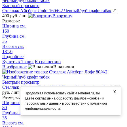
Быстрый просмотр
Стеллаж Айсберг Лофт 160/6-2 Черный/дуб крафт табак
21
490 руб.
/ шт
В корзину
Размеры:
Ширина см.
160
Глубина см.
35
Высота см.
181,6
Подробнее
Купить в 1 клик
К сравнению
В избранное
В наличии
Быстрый просмотр
Стеллаж Айсберг Лофт 80/4-2 Черный/дуб крафт табак
8 690
х
руб.
/ шт
В корзину
Продолжая использовать сайт
4s-mebel.ru
, вы
Размеры:
даёте
согласие
на обработку файлов «cookie» и
Ширина см.
персональных данных в соответствии с
политикой
80
конфиденциальности
.
Глубина см.
35
Высота см.