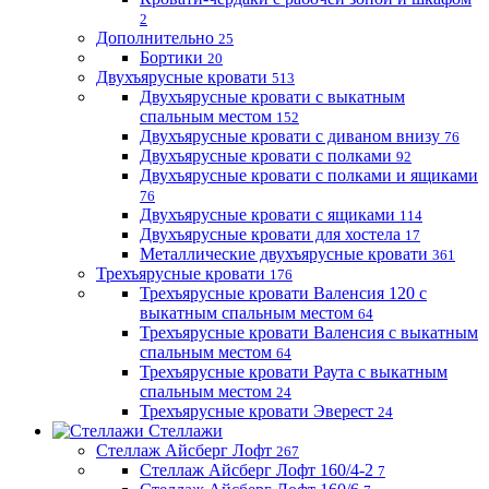
2
Дополнительно
25
Бортики
20
Двухъярусные кровати
513
Двухъярусные кровати с выкатным
спальным местом
152
Двухъярусные кровати с диваном внизу
76
Двухъярусные кровати с полками
92
Двухъярусные кровати с полками и ящиками
76
Двухъярусные кровати с ящиками
114
Двухъярусные кровати для хостела
17
Металлические двухъярусные кровати
361
Трехъярусные кровати
176
Трехъярусные кровати Валенсия 120 с
выкатным спальным местом
64
Трехъярусные кровати Валенсия с выкатным
спальным местом
64
Трехъярусные кровати Раута с выкатным
спальным местом
24
Трехъярусные кровати Эверест
24
Стеллажи
Стеллаж Айсберг Лофт
267
Стеллаж Айсберг Лофт 160/4-2
7