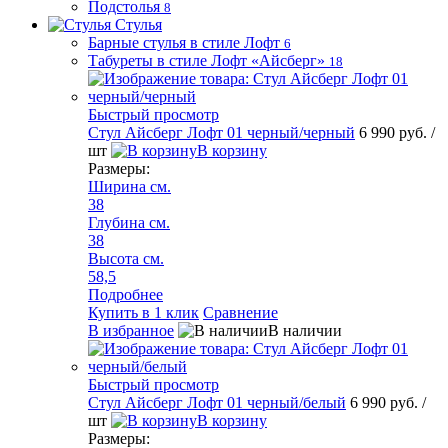
Подстолья
8
Стулья
Барные стулья в стиле Лофт
6
Табуреты в стиле Лофт «Айсберг»
18
Быстрый просмотр
Стул Айсберг Лофт 01 черный/черный
6 990 руб.
/
шт
В корзину
Размеры:
Ширина см.
38
Глубина см.
38
Высота см.
58,5
Подробнее
Купить в 1 клик
Сравнение
В избранное
В наличии
Быстрый просмотр
Стул Айсберг Лофт 01 черный/белый
6 990 руб.
/
шт
В корзину
Размеры: