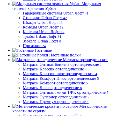
Модульная
система хранения Урбан
Гардеробные системы Urban Лофт
41
Стеллажи Urban Лофт
42
Шкафы Urban Лофт
13
Комоды Urban Лофт
12
Консоли Urban Лофт
12
Тумбы Urban Лофт
24
Зеркала Urban Лофт
0
Прихожие
24
Гостиные
Настенные полки
Матрасы ортопедические
Матрасы Оптима Боннель ортопедические
1
Матрасы Классик ортопедические
4
Матрасы Классик плюс ортопедические
4
Матрасы Комфорт Плюс ортопедические
5
Матрасы Комфорт ортопедические
5
Матрасы Люкс ортопедические
8
Матрасы Оптимал мини ТФК ортопедические
7
Матрасы Супериор ортопедические
7
Матрасы Премиум ортопедические
5
Металлические
кровати по сериям
Двухъярусная кровать-диван Дакар