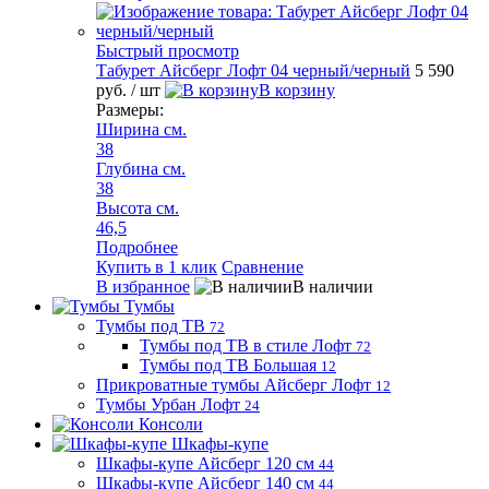
Быстрый просмотр
Табурет Айсберг Лофт 04 черный/черный
5 590
руб.
/ шт
В корзину
Размеры:
Ширина см.
38
Глубина см.
38
Высота см.
46,5
Подробнее
Купить в 1 клик
Сравнение
В избранное
В наличии
Тумбы
Тумбы под ТВ
72
Тумбы под ТВ в стиле Лофт
72
Тумбы под ТВ Большая
12
Прикроватные тумбы Айсберг Лофт
12
Тумбы Урбан Лофт
24
Консоли
Шкафы-купе
Шкафы-купе Айсберг 120 см
44
Шкафы-купе Айсберг 140 см
44