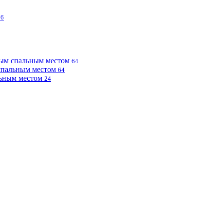
76
ным спальным местом
64
 спальным местом
64
льным местом
24