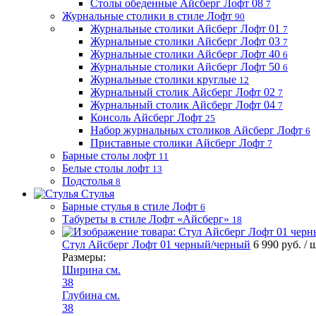
Столы обеденные Айсберг Лофт 08
7
Журнальные столики в стиле Лофт
90
Журнальные столики Айсберг Лофт 01
7
Журнальные столики Айсберг Лофт 03
7
Журнальные столики Айсберг Лофт 40
6
Журнальные столики Айсберг Лофт 50
6
Журнальные столики круглые
12
Журнальный столик Айсберг Лофт 02
7
Журнальный столик Айсберг Лофт 04
7
Консоль Айсберг Лофт
25
Набор журнальных столиков Айсберг Лофт
6
Приставные столики Айсберг Лофт
7
Барные столы лофт
11
Белые столы лофт
13
Подстолья
8
Стулья
Барные стулья в стиле Лофт
6
Табуреты в стиле Лофт «Айсберг»
18
Стул Айсберг Лофт 01 черный/черный
6 990 руб.
/ 
Размеры:
Ширина см.
38
Глубина см.
38