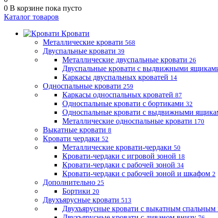
0
В корзине
пока пусто
Каталог товаров
Кровати
Металлические кровати
568
Двуспальные кровати
39
Металлические двуспальные кровати
26
Двуспальные кровати с выдвижными ящика
Каркасы двуспальных кроватей
14
Односпальные кровати
259
Каркасы односпальных кроватей
87
Односпальные кровати с бортиками
32
Односпальные кровати с выдвижными ящик
Металлические односпальные кровати
170
Выкатные кровати
8
Кровати чердаки
52
Металлические кровати-чердаки
50
Кровати-чердаки с игровой зоной
18
Кровати-чердаки с рабочей зоной
34
Кровати-чердаки с рабочей зоной и шкафом
2
Дополнительно
25
Бортики
20
Двухъярусные кровати
513
Двухъярусные кровати с выкатным спальным
Двухъярусные кровати с диваном внизу
76