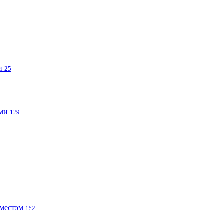
ми
25
ами
129
 местом
152