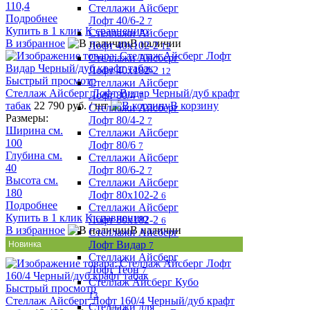
110,4
Стеллажи Айсберг
Подробнее
Лофт 40/6-2
7
Купить в 1 клик
К сравнению
Стеллажи Айсберг
В избранное
В наличии
Лофт 40х102-2
12
Стеллажи Айсберг
Лофт 40х182-2
12
Быстрый просмотр
Стеллажи Айсберг
Стеллаж Айсберг Лофт Видар Черный/дуб крафт
Лофт 80/4
7
табак
22 790 руб.
/ шт
В корзину
Стеллажи Айсберг
Размеры:
Лофт 80/4-2
7
Ширина см.
Стеллажи Айсберг
100
Лофт 80/6
7
Глубина см.
Стеллажи Айсберг
40
Лофт 80/6-2
7
Высота см.
Стеллажи Айсберг
180
Лофт 80х102-2
6
Подробнее
Стеллажи Айсберг
Купить в 1 клик
К сравнению
Лофт 80х182-2
6
В избранное
В наличии
Стеллажи Айсберг
Лофт Видар
Новинка
7
Стеллажи Айсберг
Лофт Теон
7
Стеллаж Айсберг Кубо
Быстрый просмотр
13
Стеллаж Айсберг Лофт 160/4 Черный/дуб крафт
Стеллажи для