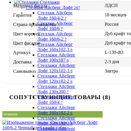
Стеллажи
ЛДСП
Материал фасада
Стеллаж Айсберг Лофт
267
Стеллаж Айсберг
18 месяцев
Гарантия
Лофт 160/4-2
7
Стеллаж Айсберг
Россия
Страна производства
Лофт 160/6
7
Дуб крафт та
Стеллаж Айсберг
Цвет корпуса
Лофт 160/6-2
7
Дуб крафт та
Цвет фасадов
Стеллаж Айсберг
Лофт 160х102-3
6
L-130-dt3
Артикул
Стеллажи Айсберг
Лофт 100х187
6
2-3 дня
Доставка
Стеллажи Айсберг
Лофт 120х102-3
Завтра
6
Самовывоз
Стеллажи Айсберг
Лофт 120х182-2
6
Стеллажи Айсберг
Лофт 130х200
7
СОПУТСТВУЮЩИЕ ТОВАРЫ (8)
Стеллажи Айсберг
Лофт 160/4
7
Стеллажи Айсберг
Лофт 160х182-2
6
Новинка
Стеллажи Айсберг
Лофт 160х182-3
6
Стеллажи Айсберг