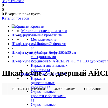
Закрыть окно
0
0
0
В корзине
пока пусто
Каталог товаров
Мебель
Кровати
•
Металлические кровати
568
Шкафы-купе
Двуспальные кровати
39
•
Металлические
Шкафы-купе Айсберг Лофт
двуспальные кровати
•
26
Шкафы купе Айсберг Лофт 120/130 см
Двуспальные кровати
•
с выдвижными
Шкаф купе 2-х дверный АЙСБЕРГ ЛОФТ 130 дуб крафт т
ящиками
25
Каркасы двуспальных
кроватей
14
Шкаф купе 2-х дверный АЙСБ
Односпальные кровати
259
Каркасы
односпальных
кроватей
87
ВЕРНУТЬСЯ В РАЗДЕЛ
ОБЗОР ТОВАРА
ОПИСАНИЕ
Односпальные
кровати с бортиками
32
Односпальные