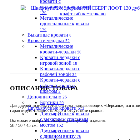
кровати с
выдвижными ящиками
129
Металлические
односпальные кровати
170
Выкатные кровати
8
Кровати чердаки
52
Металлические
кровати-чердаки
50
Кровати-чердаки с
игровой зоной
18
Кровати-чердаки с
рабочей зоной
34
Кровати-чердаки с
рабочей зоной и
ОПИСАНИЕ ТОВАРА
шкафом
2
Дополнительно
25
Бортики
20
Для дверей используется система направляющих «Версаль», изготов
Двухъярусные кровати
513
гарантирует плавность хода и отсутствие срывов.
Двухъярусные кровати
с выкатным спальным
Вы можете выбрать подходящую глубину изделия:
местом
152
58 / 50 / 45 см.
Двухъярусные кровати
с диваном внизу
76