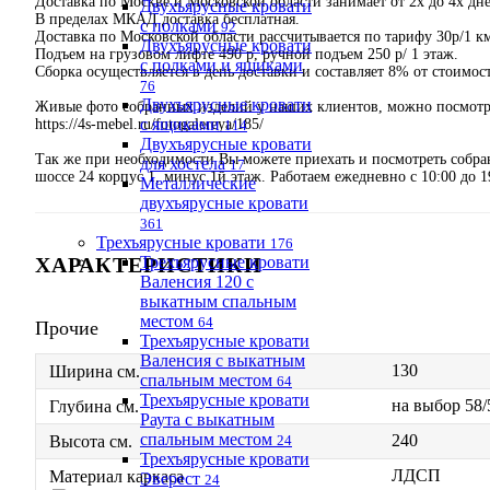
Доставка по Москве и Московской области занимает от 2х до 4х дне
Двухъярусные кровати
В пределах МКАД доставка бесплатная.
с полками
92
Доставка по Московской области рассчитывается по тарифу 30р/1 
Двухъярусные кровати
Подъем на грузовом лифте 490 р, ручной подъем 250 р/ 1 этаж.
с полками и ящиками
Сборка осуществляется в день доставки и составляет 8% от стоимос
76
Двухъярусные кровати
Живые фото собранных изделий у наших клиентов, можно посмотре
с ящиками
https://4s-mebel.ru/fotogalereya/185/
114
Двухъярусные кровати
Так же при необходимости Вы можете приехать и посмотреть собр
для хостела
17
шоссе 24 корпус 1, минус 1й этаж. Работаем ежедневно с 10:00 до 1
Металлические
двухъярусные кровати
361
Трехъярусные кровати
176
ХАРАКТЕРИСТИКИ
Трехъярусные кровати
Валенсия 120 с
выкатным спальным
местом
64
Прочие
Трехъярусные кровати
Валенсия с выкатным
130
Ширина см.
спальным местом
64
Трехъярусные кровати
на выбор 58/
Глубина см.
Раута с выкатным
спальным местом
240
24
Высота см.
Трехъярусные кровати
ЛДСП
Материал каркаса
Эверест
24