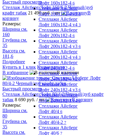
Быстрый просмотр
Лофт 160х182-4
6
Стеллаж Айсберг Лофт 160/6-2 Черный/дуб
Стеллажи Айсберг
крафт табак
21 490 руб.
/ шт
В
Лофт 160х182-4 v3
6
корзину
Стеллажи Айсберг
Размеры:
Лофт 160х182-4 v4
3
Ширина см.
Стеллажи Айсберг
160
Лофт 200х182-4
6
Глубина см.
Стеллажи Айсберг
35
Лофт 200х182-4 v3
6
Высота см.
Стеллажи Айсберг
181,6
Лофт 200х182-4 v4
3
Подробнее
Стеллажи Айсберг
Купить в 1 клик
К сравнению
Лофт 240х182-4
6
В избранное
В наличии
Стеллажи Айсберг
Лофт 240х182-4 v2
6
Стеллажи Айсберг
Быстрый просмотр
Лофт 240х182-4 v3
6
Стеллаж Айсберг Лофт 80/4-2 Черный/дуб крафт
Стеллажи Айсберг
табак
8 690 руб.
/ шт
В корзину
Лофт 240х182-4 v4
6
Размеры:
Стеллажи Айсберг
Ширина см.
Лофт 40/4
6
80
Стеллажи Айсберг
Глубина см.
Лофт 40/4-2
7
35
Стеллажи Айсберг
Высота см.
Лофт 40/6
7