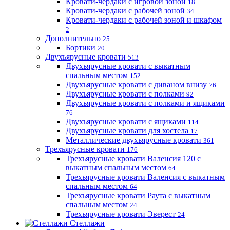
Кровати-чердаки с игровой зоной
18
Кровати-чердаки с рабочей зоной
34
Кровати-чердаки с рабочей зоной и шкафом
2
Дополнительно
25
Бортики
20
Двухъярусные кровати
513
Двухъярусные кровати с выкатным
спальным местом
152
Двухъярусные кровати с диваном внизу
76
Двухъярусные кровати с полками
92
Двухъярусные кровати с полками и ящиками
76
Двухъярусные кровати с ящиками
114
Двухъярусные кровати для хостела
17
Металлические двухъярусные кровати
361
Трехъярусные кровати
176
Трехъярусные кровати Валенсия 120 с
выкатным спальным местом
64
Трехъярусные кровати Валенсия с выкатным
спальным местом
64
Трехъярусные кровати Раута с выкатным
спальным местом
24
Трехъярусные кровати Эверест
24
Стеллажи