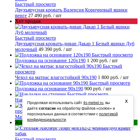
Быстрый просмотр
Двухъярусная кровать Валенсия Коричневый ящики
венге
27 490 руб.
/ шт
Хит продаж
Быстрый просмотр
Двухъярусная кровать-диван Дакар 1 Белый ящики Дуб
молочный
49 390 руб.
/ шт
Быстрый просмотр
Подложка на основание 120х190
1 200 руб.
/ шт
Быстрый
просмотр
Чехол на матрас влагостойкий 90х190
1 800 руб.
/ шт
Быстрый просмотр
Подложка на основание 90х190
900 руб.
/ шт
Быстрый просмотр
Накладки на ступени
250 руб.
/ шт
х
Продолжая использовать сайт
4s-mebel.ru
, вы
Быстрый
даёте
согласие
на обработку файлов «cookie» и
просмотр
персональных данных в соответствии с
политикой
Матрас ортопедический Люкс 90х190
11 290 руб.
/ шт
конфиденциальности
.
Живые фото
Быстрый просмотр