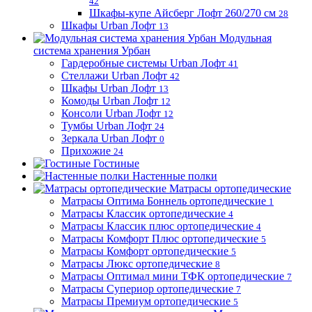
42
Шкафы-купе Айсберг Лофт 260/270 см
28
Шкафы Urban Лофт
13
Модульная
система хранения Урбан
Гардеробные системы Urban Лофт
41
Стеллажи Urban Лофт
42
Шкафы Urban Лофт
13
Комоды Urban Лофт
12
Консоли Urban Лофт
12
Тумбы Urban Лофт
24
Зеркала Urban Лофт
0
Прихожие
24
Гостиные
Настенные полки
Матрасы ортопедические
Матрасы Оптима Боннель ортопедические
1
Матрасы Классик ортопедические
4
Матрасы Классик плюс ортопедические
4
Матрасы Комфорт Плюс ортопедические
5
Матрасы Комфорт ортопедические
5
Матрасы Люкс ортопедические
8
Матрасы Оптимал мини ТФК ортопедические
7
Матрасы Супериор ортопедические
7
Матрасы Премиум ортопедические
5