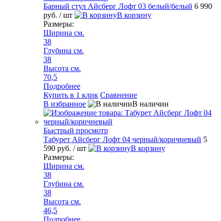
Барный стул Айсберг Лофт 03 белый/белый
6 990
руб.
/ шт
В корзину
Размеры:
Ширина см.
38
Глубина см.
38
Высота см.
70,5
Подробнее
Купить в 1 клик
Сравнение
В избранное
В наличии
Быстрый просмотр
Табурет Айсберг Лофт 04 черный/коричневый
5
590 руб.
/ шт
В корзину
Размеры:
Ширина см.
38
Глубина см.
38
Высота см.
46,5
Подробнее