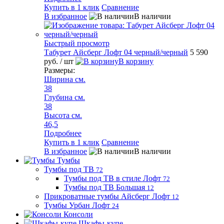
Купить в 1 клик
Сравнение
В избранное
В наличии
Быстрый просмотр
Табурет Айсберг Лофт 04 черный/черный
5 590
руб.
/ шт
В корзину
Размеры:
Ширина см.
38
Глубина см.
38
Высота см.
46,5
Подробнее
Купить в 1 клик
Сравнение
В избранное
В наличии
Тумбы
Тумбы под ТВ
72
Тумбы под ТВ в стиле Лофт
72
Тумбы под ТВ Большая
12
Прикроватные тумбы Айсберг Лофт
12
Тумбы Урбан Лофт
24
Консоли
Шкафы-купе