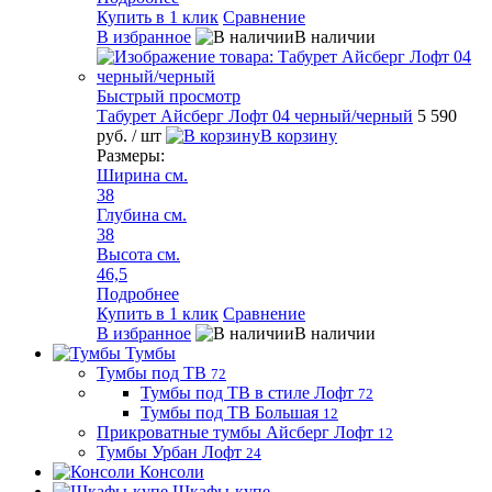
Купить в 1 клик
Сравнение
В избранное
В наличии
Быстрый просмотр
Табурет Айсберг Лофт 04 черный/черный
5 590
руб.
/ шт
В корзину
Размеры:
Ширина см.
38
Глубина см.
38
Высота см.
46,5
Подробнее
Купить в 1 клик
Сравнение
В избранное
В наличии
Тумбы
Тумбы под ТВ
72
Тумбы под ТВ в стиле Лофт
72
Тумбы под ТВ Большая
12
Прикроватные тумбы Айсберг Лофт
12
Тумбы Урбан Лофт
24
Консоли
Шкафы-купе