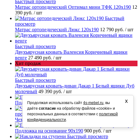
Быстрый просмотр
Матрас ортопедический Оптимал мини ТФК 120х190
12
390 руб.
/ шт
Быстрый
просмотр
Матрас ортопедический Люкс 120х190
12 790 руб.
/ шт
Быстрый просмотр
Двухъярусная кровать Валенсия Коричневый ящики
венге
27 490 руб.
/ шт
Хит продаж
Быстрый просмотр
Двухъярусная кровать-диван Дакар 1 Белый ящики Дуб
молочный
49 390 руб.
/ шт
Быстрый просмотр
х
Подложка на основание 120х190
1 200 руб.
/ шт
Продолжая использовать сайт
4s-mebel.ru
, вы
Быстрый
даёте
согласие
на обработку файлов «cookie» и
просмотр
персональных данных в соответствии с
политикой
Чехол на матрас влагостойкий 90х190
1 800 руб.
/ шт
конфиденциальности
.
Быстрый просмотр
Подложка на основание 90х190
900 руб.
/ шт
Быстрый просмотр