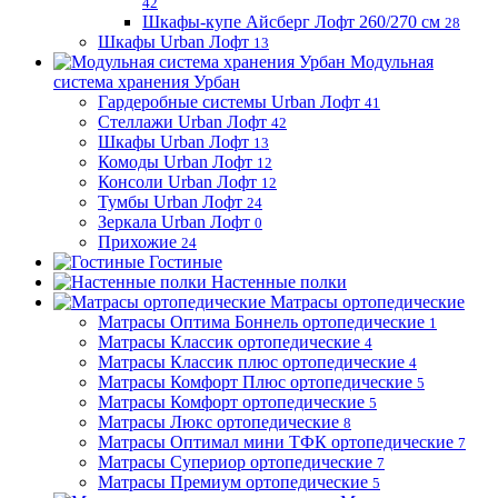
42
Шкафы-купе Айсберг Лофт 260/270 см
28
Шкафы Urban Лофт
13
Модульная
система хранения Урбан
Гардеробные системы Urban Лофт
41
Стеллажи Urban Лофт
42
Шкафы Urban Лофт
13
Комоды Urban Лофт
12
Консоли Urban Лофт
12
Тумбы Urban Лофт
24
Зеркала Urban Лофт
0
Прихожие
24
Гостиные
Настенные полки
Матрасы ортопедические
Матрасы Оптима Боннель ортопедические
1
Матрасы Классик ортопедические
4
Матрасы Классик плюс ортопедические
4
Матрасы Комфорт Плюс ортопедические
5
Матрасы Комфорт ортопедические
5
Матрасы Люкс ортопедические
8
Матрасы Оптимал мини ТФК ортопедические
7
Матрасы Супериор ортопедические
7
Матрасы Премиум ортопедические
5