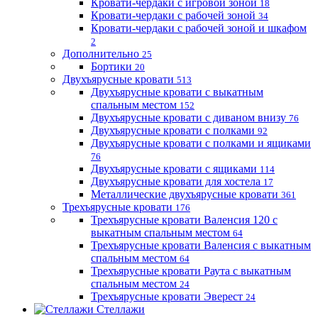
Кровати-чердаки с игровой зоной
18
Кровати-чердаки с рабочей зоной
34
Кровати-чердаки с рабочей зоной и шкафом
2
Дополнительно
25
Бортики
20
Двухъярусные кровати
513
Двухъярусные кровати с выкатным
спальным местом
152
Двухъярусные кровати с диваном внизу
76
Двухъярусные кровати с полками
92
Двухъярусные кровати с полками и ящиками
76
Двухъярусные кровати с ящиками
114
Двухъярусные кровати для хостела
17
Металлические двухъярусные кровати
361
Трехъярусные кровати
176
Трехъярусные кровати Валенсия 120 с
выкатным спальным местом
64
Трехъярусные кровати Валенсия с выкатным
спальным местом
64
Трехъярусные кровати Раута с выкатным
спальным местом
24
Трехъярусные кровати Эверест
24
Стеллажи