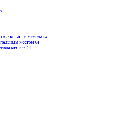
76
ным спальным местом
64
 спальным местом
64
льным местом
24