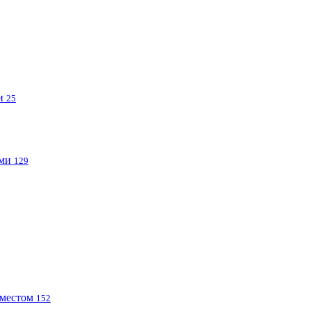
ми
25
ами
129
 местом
152