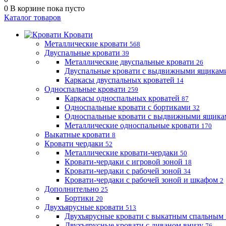
0
В корзине
пока пусто
Каталог товаров
Кровати
Металлические кровати
568
Двуспальные кровати
39
Металлические двуспальные кровати
26
Двуспальные кровати с выдвижными ящика
Каркасы двуспальных кроватей
14
Односпальные кровати
259
Каркасы односпальных кроватей
87
Односпальные кровати с бортиками
32
Односпальные кровати с выдвижными ящик
Металлические односпальные кровати
170
Выкатные кровати
8
Кровати чердаки
52
Металлические кровати-чердаки
50
Кровати-чердаки с игровой зоной
18
Кровати-чердаки с рабочей зоной
34
Кровати-чердаки с рабочей зоной и шкафом
2
Дополнительно
25
Бортики
20
Двухъярусные кровати
513
Двухъярусные кровати с выкатным спальным
Двухъярусные кровати с диваном внизу
76