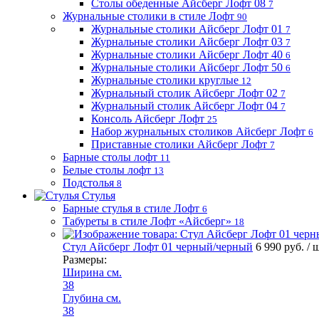
Столы обеденные Айсберг Лофт 08
7
Журнальные столики в стиле Лофт
90
Журнальные столики Айсберг Лофт 01
7
Журнальные столики Айсберг Лофт 03
7
Журнальные столики Айсберг Лофт 40
6
Журнальные столики Айсберг Лофт 50
6
Журнальные столики круглые
12
Журнальный столик Айсберг Лофт 02
7
Журнальный столик Айсберг Лофт 04
7
Консоль Айсберг Лофт
25
Набор журнальных столиков Айсберг Лофт
6
Приставные столики Айсберг Лофт
7
Барные столы лофт
11
Белые столы лофт
13
Подстолья
8
Стулья
Барные стулья в стиле Лофт
6
Табуреты в стиле Лофт «Айсберг»
18
Стул Айсберг Лофт 01 черный/черный
6 990 руб.
/ 
Размеры:
Ширина см.
38
Глубина см.
38