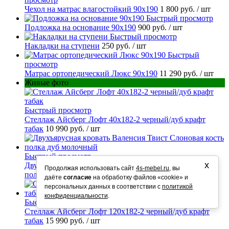
Чехол на матрас влагостойкий 90х190
1 800 руб.
/ шт
Быстрый просмотр
Подложка на основание 90х190
900 руб.
/ шт
Быстрый просмотр
Накладки на ступени
250 руб.
/ шт
Быстрый
просмотр
Матрас ортопедический Люкс 90х190
11 290 руб.
/ шт
Живые фото
Быстрый просмотр
Стеллаж Айсберг Лофт 40х182-2 черный/дуб крафт
табак
10 990 руб.
/ шт
Быстрый просмотр
х
Двухъярусная кровать Валенсия Твист Слоновая кость
Продолжая использовать сайт
4s-mebel.ru
, вы
полка дуб молочный
23 790 руб.
/ шт
даёте
согласие
на обработку файлов «cookie» и
персональных данных в соответствии с
политикой
конфиденциальности
.
Быстрый просмотр
Стеллаж Айсберг Лофт 120х182-2 черный/дуб крафт
табак
15 990 руб.
/ шт