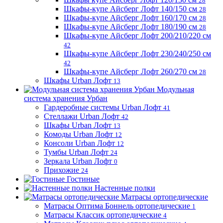
28
Шкафы-купе Айсберг Лофт 140/150 см
28
Шкафы-купе Айсберг Лофт 160/170 см
28
Шкафы-купе Айсберг Лофт 180/190 см
28
Шкафы-купе Айсберг Лофт 200/210/220 см
42
Шкафы-купе Айсберг Лофт 230/240/250 см
42
Шкафы-купе Айсберг Лофт 260/270 см
28
Шкафы Urban Лофт
13
Модульная
система хранения Урбан
Гардеробные системы Urban Лофт
41
Стеллажи Urban Лофт
42
Шкафы Urban Лофт
13
Комоды Urban Лофт
12
Консоли Urban Лофт
12
Тумбы Urban Лофт
24
Зеркала Urban Лофт
0
Прихожие
24
Гостиные
Настенные полки
Матрасы ортопедические
Матрасы Оптима Боннель ортопедические
1
Матрасы Классик ортопедические
4