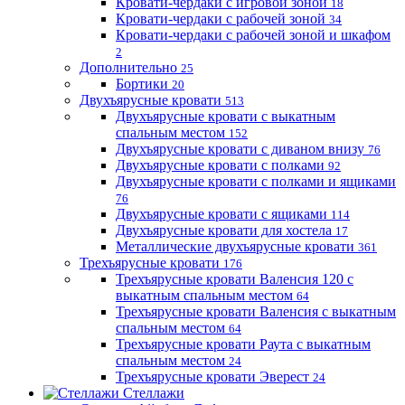
Кровати-чердаки с игровой зоной
18
Кровати-чердаки с рабочей зоной
34
Кровати-чердаки с рабочей зоной и шкафом
2
Дополнительно
25
Бортики
20
Двухъярусные кровати
513
Двухъярусные кровати с выкатным
спальным местом
152
Двухъярусные кровати с диваном внизу
76
Двухъярусные кровати с полками
92
Двухъярусные кровати с полками и ящиками
76
Двухъярусные кровати с ящиками
114
Двухъярусные кровати для хостела
17
Металлические двухъярусные кровати
361
Трехъярусные кровати
176
Трехъярусные кровати Валенсия 120 с
выкатным спальным местом
64
Трехъярусные кровати Валенсия с выкатным
спальным местом
64
Трехъярусные кровати Раута с выкатным
спальным местом
24
Трехъярусные кровати Эверест
24
Стеллажи