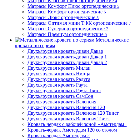
Матрасы Классик плюс ортопедические
4
Матрасы Комфорт Плюс ортопедические
5
Матрасы Комфорт ортопедические
5
Матрасы Люкс ортопедические
8
Матрасы Оптимал мини ТФК ортопедические
7
Матрасы Супериор ортопедические
7
Матрасы Премиум ортопедические
5
Металлические
кровати по сериям
Двухъярусная кровать-диван Дакар
Двухъярусная кровать-диван Дакар 1
Двухъярусная кровать-диван Дакар 2
Двухъярусная кровать Милан
Двухъярусная кровать Ницца
Двухъярусная кровать Радуга
Двухъярусная кровать Раута
Двухъярусная кровать Раута Твист
Двухъярусная кровать СамСон
Двухъярусная кровать Валенсия
Двухъярусная кровать Валенсия 120
Двухъярусная кровать Валенсия 120 Твист
Двухъярусная кровать Валенсия Твист
Кровать-чердак с рабочей зоной «Амстердам»
Кровать-чердак Амстердам 120 со столом
Кровать-чердак Амстердам 2