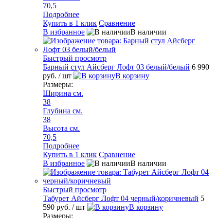
70,5
Подробнее
Купить в 1 клик
Сравнение
В избранное
В наличии
Быстрый просмотр
Барный стул Айсберг Лофт 03 белый/белый
6 990
руб.
/ шт
В корзину
Размеры:
Ширина см.
38
Глубина см.
38
Высота см.
70,5
Подробнее
Купить в 1 клик
Сравнение
В избранное
В наличии
Быстрый просмотр
Табурет Айсберг Лофт 04 черный/коричневый
5
590 руб.
/ шт
В корзину
Размеры: