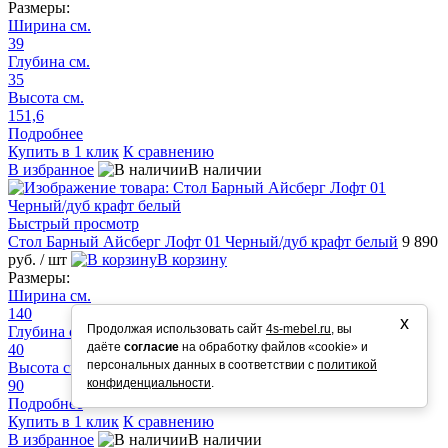
Размеры:
Ширина см.
39
Глубина см.
35
Высота см.
151,6
Подробнее
Купить в 1 клик
К сравнению
В избранное
В наличии
Быстрый просмотр
Стол Барный Айсберг Лофт 01 Черный/дуб крафт белый
9 890
руб.
/ шт
В корзину
Размеры:
Ширина см.
140
х
Продолжая использовать сайт
4s-mebel.ru
, вы
Глубина см.
даёте
согласие
на обработку файлов «cookie» и
40
персональных данных в соответствии с
политикой
Высота см.
конфиденциальности
.
90
Подробнее
Купить в 1 клик
К сравнению
В избранное
В наличии