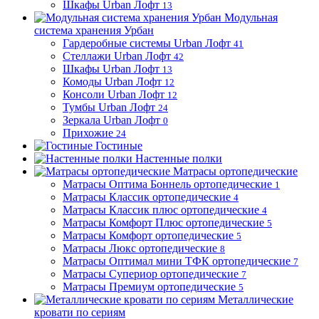
Шкафы Urban Лофт
13
Модульная
система хранения Урбан
Гардеробные системы Urban Лофт
41
Стеллажи Urban Лофт
42
Шкафы Urban Лофт
13
Комоды Urban Лофт
12
Консоли Urban Лофт
12
Тумбы Urban Лофт
24
Зеркала Urban Лофт
0
Прихожие
24
Гостиные
Настенные полки
Матрасы ортопедические
Матрасы Оптима Боннель ортопедические
1
Матрасы Классик ортопедические
4
Матрасы Классик плюс ортопедические
4
Матрасы Комфорт Плюс ортопедические
5
Матрасы Комфорт ортопедические
5
Матрасы Люкс ортопедические
8
Матрасы Оптимал мини ТФК ортопедические
7
Матрасы Супериор ортопедические
7
Матрасы Премиум ортопедические
5
Металлические
кровати по сериям