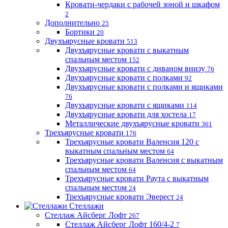
Кровати-чердаки с рабочей зоной и шкафом
2
Дополнительно
25
Бортики
20
Двухъярусные кровати
513
Двухъярусные кровати с выкатным
спальным местом
152
Двухъярусные кровати с диваном внизу
76
Двухъярусные кровати с полками
92
Двухъярусные кровати с полками и ящиками
76
Двухъярусные кровати с ящиками
114
Двухъярусные кровати для хостела
17
Металлические двухъярусные кровати
361
Трехъярусные кровати
176
Трехъярусные кровати Валенсия 120 с
выкатным спальным местом
64
Трехъярусные кровати Валенсия с выкатным
спальным местом
64
Трехъярусные кровати Раута с выкатным
спальным местом
24
Трехъярусные кровати Эверест
24
Стеллажи
Стеллаж Айсберг Лофт
267
Стеллаж Айсберг Лофт 160/4-2
7