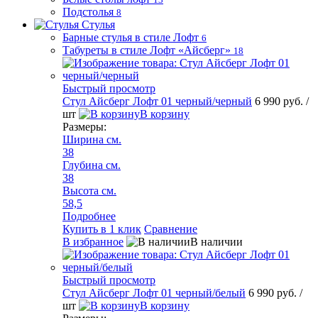
Подстолья
8
Стулья
Барные стулья в стиле Лофт
6
Табуреты в стиле Лофт «Айсберг»
18
Быстрый просмотр
Стул Айсберг Лофт 01 черный/черный
6 990 руб.
/
шт
В корзину
Размеры:
Ширина см.
38
Глубина см.
38
Высота см.
58,5
Подробнее
Купить в 1 клик
Сравнение
В избранное
В наличии
Быстрый просмотр
Стул Айсберг Лофт 01 черный/белый
6 990 руб.
/
шт
В корзину