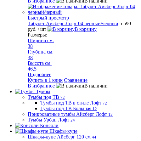
В избранное
В наличии
Быстрый просмотр
Табурет Айсберг Лофт 04 черный/черный
5 590
руб.
/ шт
В корзину
Размеры:
Ширина см.
38
Глубина см.
38
Высота см.
46,5
Подробнее
Купить в 1 клик
Сравнение
В избранное
В наличии
Тумбы
Тумбы под ТВ
72
Тумбы под ТВ в стиле Лофт
72
Тумбы под ТВ Большая
12
Прикроватные тумбы Айсберг Лофт
12
Тумбы Урбан Лофт
24
Консоли
Шкафы-купе
Шкафы-купе Айсберг 120 см
44