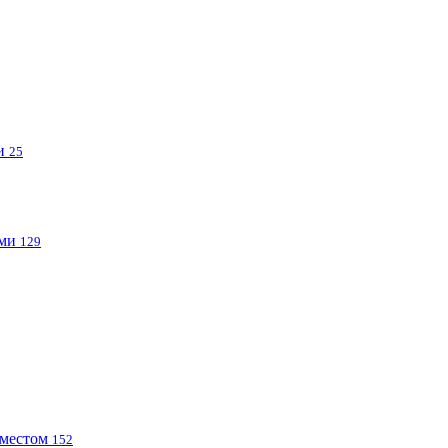
ми
25
ами
129
 местом
152