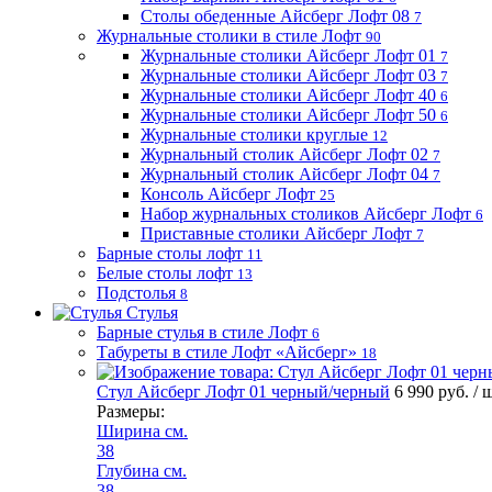
Столы обеденные Айсберг Лофт 08
7
Журнальные столики в стиле Лофт
90
Журнальные столики Айсберг Лофт 01
7
Журнальные столики Айсберг Лофт 03
7
Журнальные столики Айсберг Лофт 40
6
Журнальные столики Айсберг Лофт 50
6
Журнальные столики круглые
12
Журнальный столик Айсберг Лофт 02
7
Журнальный столик Айсберг Лофт 04
7
Консоль Айсберг Лофт
25
Набор журнальных столиков Айсберг Лофт
6
Приставные столики Айсберг Лофт
7
Барные столы лофт
11
Белые столы лофт
13
Подстолья
8
Стулья
Барные стулья в стиле Лофт
6
Табуреты в стиле Лофт «Айсберг»
18
Стул Айсберг Лофт 01 черный/черный
6 990 руб.
/ 
Размеры:
Ширина см.
38
Глубина см.
38