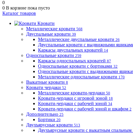
0
0
В корзине
пока пусто
Каталог товаров
Кровати
Металлические кровати
568
Двуспальные кровати
39
Металлические двуспальные кровати
26
Двуспальные кровати с выдвижными ящика
Каркасы двуспальных кроватей
14
Односпальные кровати
259
Каркасы односпальных кроватей
87
Односпальные кровати с бортиками
32
Односпальные кровати с выдвижными ящик
Металлические односпальные кровати
170
Выкатные кровати
8
Кровати чердаки
52
Металлические кровати-чердаки
50
Кровати-чердаки с игровой зоной
18
Кровати-чердаки с рабочей зоной
34
Кровати-чердаки с рабочей зоной и шкафом
2
Дополнительно
25
Бортики
20
Двухъярусные кровати
513
Двухъярусные кровати с выкатным спальным