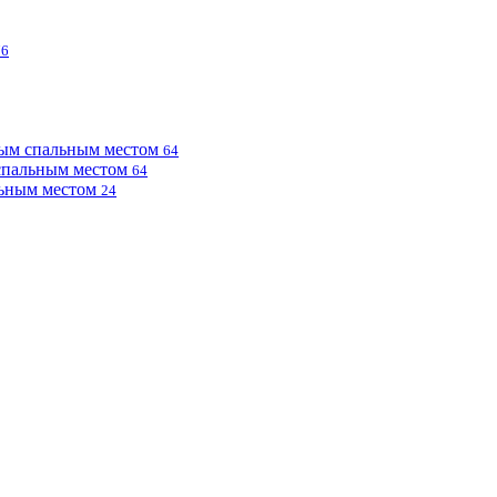
76
ным спальным местом
64
 спальным местом
64
льным местом
24