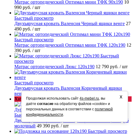
Матрас ортопедический Оптимал мини ТФК 90х190
10
990 руб.
/ шт
Быстрый просмотр
Двухъярусная кровать Валенсия Черный ящики венге
27
490 руб.
/ шт
Быстрый просмотр
Матрас ортопедический Оптимал мини ТФК 120х190
12
390 руб.
/ шт
Быстрый
просмотр
Матрас ортопедический Люкс 120х190
12 790 руб.
/ шт
Быстрый просмотр
Двухъярусная кровать Валенсия Коричневый ящики
венге
27 490 руб.
/ шт
х
Продолжая использовать сайт
4s-mebel.ru
, вы
Хит продаж
даёте
согласие
на обработку файлов «cookie» и
персональных данных в соответствии с
политикой
конфиденциальности
.
Быстрый просмотр
Двухъярусная кровать-диван Дакар 1 Белый ящики Дуб
молочный
49 390 руб.
/ шт
Быстрый просмотр