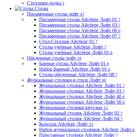
Стеллажи-лодка
1
Столы
Письменные столы лофт
47
Письменные столы Айсберг Лофт 01
7
Письменные столы Айсберг Лофт 03
7
Письменные столы Айсберг Лофт 06
6
Письменные столы Айсберг Лофт 07
7
Стол-Стеллаж Айсберг 01
7
Столы учебные Айсберг Лофт
7
Столы учебные Айсберг Лофт 01
6
Обеденные столы лофт
19
Барные столы Айсберг Лофт 01
6
Набор Барный Айсберг Лофт 01
6
Столы обеденные Айсберг Лофт 08
7
Журнальные столики в стиле Лофт
90
Журнальные столики Айсберг Лофт 01
7
Журнальные столики Айсберг Лофт 03
7
Журнальные столики Айсберг Лофт 40
6
Журнальные столики Айсберг Лофт 50
6
Журнальные столики круглые
12
Журнальный столик Айсберг Лофт 02
7
Журнальный столик Айсберг Лофт 04
7
Консоль Айсберг Лофт
25
Набор журнальных столиков Айсберг Лофт
6
Приставные столики Айсберг Лофт
7