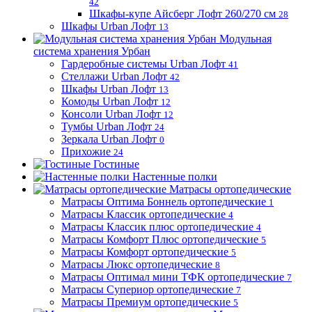
42
Шкафы-купе Айсберг Лофт 260/270 см
28
Шкафы Urban Лофт
13
Модульная
система хранения Урбан
Гардеробные системы Urban Лофт
41
Стеллажи Urban Лофт
42
Шкафы Urban Лофт
13
Комоды Urban Лофт
12
Консоли Urban Лофт
12
Тумбы Urban Лофт
24
Зеркала Urban Лофт
0
Прихожие
24
Гостиные
Настенные полки
Матрасы ортопедические
Матрасы Оптима Боннель ортопедические
1
Матрасы Классик ортопедические
4
Матрасы Классик плюс ортопедические
4
Матрасы Комфорт Плюс ортопедические
5
Матрасы Комфорт ортопедические
5
Матрасы Люкс ортопедические
8
Матрасы Оптимал мини ТФК ортопедические
7
Матрасы Супериор ортопедические
7
Матрасы Премиум ортопедические
5