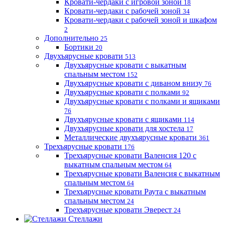
Кровати-чердаки с игровой зоной
18
Кровати-чердаки с рабочей зоной
34
Кровати-чердаки с рабочей зоной и шкафом
2
Дополнительно
25
Бортики
20
Двухъярусные кровати
513
Двухъярусные кровати с выкатным
спальным местом
152
Двухъярусные кровати с диваном внизу
76
Двухъярусные кровати с полками
92
Двухъярусные кровати с полками и ящиками
76
Двухъярусные кровати с ящиками
114
Двухъярусные кровати для хостела
17
Металлические двухъярусные кровати
361
Трехъярусные кровати
176
Трехъярусные кровати Валенсия 120 с
выкатным спальным местом
64
Трехъярусные кровати Валенсия с выкатным
спальным местом
64
Трехъярусные кровати Раута с выкатным
спальным местом
24
Трехъярусные кровати Эверест
24
Стеллажи