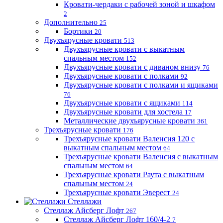
Кровати-чердаки с рабочей зоной и шкафом
2
Дополнительно
25
Бортики
20
Двухъярусные кровати
513
Двухъярусные кровати с выкатным
спальным местом
152
Двухъярусные кровати с диваном внизу
76
Двухъярусные кровати с полками
92
Двухъярусные кровати с полками и ящиками
76
Двухъярусные кровати с ящиками
114
Двухъярусные кровати для хостела
17
Металлические двухъярусные кровати
361
Трехъярусные кровати
176
Трехъярусные кровати Валенсия 120 с
выкатным спальным местом
64
Трехъярусные кровати Валенсия с выкатным
спальным местом
64
Трехъярусные кровати Раута с выкатным
спальным местом
24
Трехъярусные кровати Эверест
24
Стеллажи
Стеллаж Айсберг Лофт
267
Стеллаж Айсберг Лофт 160/4-2
7