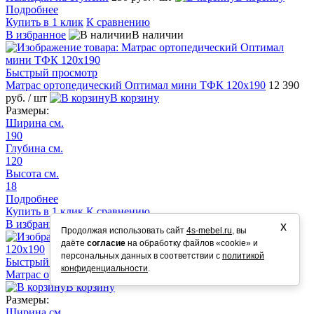
Подробнее
Купить в 1 клик
К сравнению
В избранное
В наличии
Быстрый просмотр
Матрас ортопедический Оптимал мини ТФК 120х190
12 390
руб.
/ шт
В корзину
Размеры:
Ширина см.
190
Глубина см.
120
Высота см.
18
Подробнее
Купить в 1 клик
К сравнению
В избранное
В наличии
х
Продолжая использовать сайт
4s-mebel.ru
, вы
даёте
согласие
на обработку файлов «cookie» и
персональных данных в соответствии с
политикой
Быстрый просмотр
конфиденциальности
.
Матрас ортопедический Люкс 120х190
12 790 руб.
/ шт
В корзину
Размеры:
Ширина см.