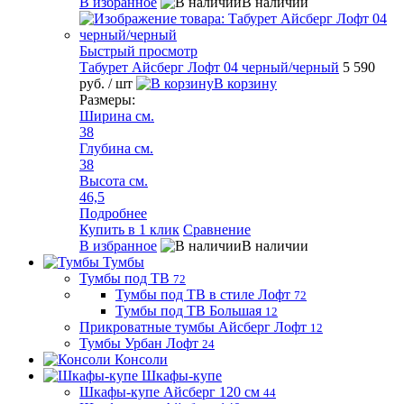
В избранное
В наличии
Быстрый просмотр
Табурет Айсберг Лофт 04 черный/черный
5 590
руб.
/ шт
В корзину
Размеры:
Ширина см.
38
Глубина см.
38
Высота см.
46,5
Подробнее
Купить в 1 клик
Сравнение
В избранное
В наличии
Тумбы
Тумбы под ТВ
72
Тумбы под ТВ в стиле Лофт
72
Тумбы под ТВ Большая
12
Прикроватные тумбы Айсберг Лофт
12
Тумбы Урбан Лофт
24
Консоли
Шкафы-купе
Шкафы-купе Айсберг 120 см
44