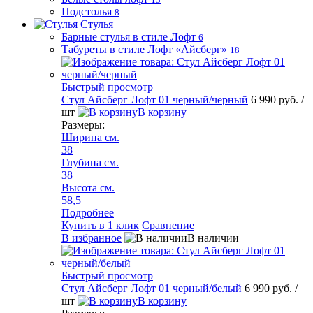
Подстолья
8
Стулья
Барные стулья в стиле Лофт
6
Табуреты в стиле Лофт «Айсберг»
18
Быстрый просмотр
Стул Айсберг Лофт 01 черный/черный
6 990 руб.
/
шт
В корзину
Размеры:
Ширина см.
38
Глубина см.
38
Высота см.
58,5
Подробнее
Купить в 1 клик
Сравнение
В избранное
В наличии
Быстрый просмотр
Стул Айсберг Лофт 01 черный/белый
6 990 руб.
/
шт
В корзину