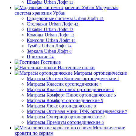
Шкафы Urban Лофт
13
Модульная
система хранения Урбан
Гардеробные системы Urban Лофт
41
Стеллажи Urban Лофт
42
Шкафы Urban Лофт
13
Комоды Urban Лофт
12
Консоли Urban Лофт
12
Тумбы Urban Лофт
24
Зеркала Urban Лофт
0
Прихожие
24
Гостиные
Настенные полки
Матрасы ортопедические
Матрасы Оптима Боннель ортопедические
1
Матрасы Классик ортопедические
4
Матрасы Классик плюс ортопедические
4
Матрасы Комфорт Плюс ортопедические
5
Матрасы Комфорт ортопедические
5
Матрасы Люкс ортопедические
8
Матрасы Оптимал мини ТФК ортопедические
7
Матрасы Супериор ортопедические
7
Матрасы Премиум ортопедические
5
Металлические
кровати по сериям