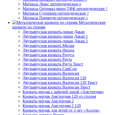
Матрасы Люкс ортопедические
8
Матрасы Оптимал мини ТФК ортопедические
7
Матрасы Супериор ортопедические
7
Матрасы Премиум ортопедические
5
Металлические
кровати по сериям
Двухъярусная кровать-диван Дакар
Двухъярусная кровать-диван Дакар 1
Двухъярусная кровать-диван Дакар 2
Двухъярусная кровать Милан
Двухъярусная кровать Ницца
Двухъярусная кровать Радуга
Двухъярусная кровать Раута
Двухъярусная кровать Раута Твист
Двухъярусная кровать СамСон
Двухъярусная кровать Валенсия
Двухъярусная кровать Валенсия 120
Двухъярусная кровать Валенсия 120 Твист
Двухъярусная кровать Валенсия Твист
Кровать-чердак с рабочей зоной «Амстердам»
Кровать-чердак Амстердам 120 со столом
Кровать-чердак Амстердам 2
Кровать-чердак Амстердам 2 120
Кровать-чердак для детей от 3 лет «Ассоль»
Кровати-домики Риччи