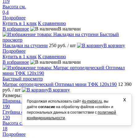
119
Высота см.
0,4
Подробнее
Купить в 1 клик
К сравнению
В избранное
В наличии
Быстрый
просмотр
Накладки на ступени
250 руб.
/ шт
В корзину
Подробнее
Купить в 1 клик
К сравнению
В избранное
В наличии
Быстрый просмотр
Матрас ортопедический Оптимал мини ТФК 120х190
12 390
руб.
/ шт
В корзину
Размеры:
х
Ширина см.
Продолжая использовать сайт
4s-mebel.ru
, вы
190
даёте
согласие
на обработку файлов «cookie» и
Глубина см.
персональных данных в соответствии с
политикой
120
конфиденциальности
.
Высота см.
18
Подробнее