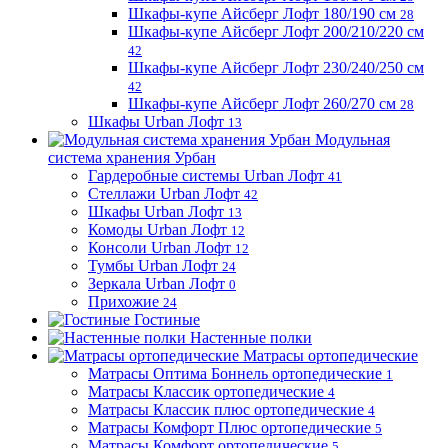
Шкафы-купе Айсберг Лофт 180/190 см
28
Шкафы-купе Айсберг Лофт 200/210/220 см
42
Шкафы-купе Айсберг Лофт 230/240/250 см
42
Шкафы-купе Айсберг Лофт 260/270 см
28
Шкафы Urban Лофт
13
Модульная
система хранения Урбан
Гардеробные системы Urban Лофт
41
Стеллажи Urban Лофт
42
Шкафы Urban Лофт
13
Комоды Urban Лофт
12
Консоли Urban Лофт
12
Тумбы Urban Лофт
24
Зеркала Urban Лофт
0
Прихожие
24
Гостиные
Настенные полки
Матрасы ортопедические
Матрасы Оптима Боннель ортопедические
1
Матрасы Классик ортопедические
4
Матрасы Классик плюс ортопедические
4
Матрасы Комфорт Плюс ортопедические
5
Матрасы Комфорт ортопедические
5