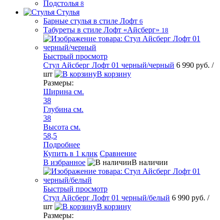
Подстолья
8
Стулья
Барные стулья в стиле Лофт
6
Табуреты в стиле Лофт «Айсберг»
18
Быстрый просмотр
Стул Айсберг Лофт 01 черный/черный
6 990 руб.
/
шт
В корзину
Размеры:
Ширина см.
38
Глубина см.
38
Высота см.
58,5
Подробнее
Купить в 1 клик
Сравнение
В избранное
В наличии
Быстрый просмотр
Стул Айсберг Лофт 01 черный/белый
6 990 руб.
/
шт
В корзину
Размеры: