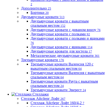
2
Дополнительно
25
Бортики
20
Двухъярусные кровати
513
Двухъярусные кровати с выкатным
спальным местом
152
Двухъярусные кровати с диваном внизу
76
Двухъярусные кровати с полками
92
Двухъярусные кровати с полками и ящиками
76
Двухъярусные кровати с ящиками
114
Двухъярусные кровати для хостела
17
Металлические двухъярусные кровати
361
Трехъярусные кровати
176
Трехъярусные кровати Валенсия 120 с
выкатным спальным местом
64
Трехъярусные кровати Валенсия с выкатным
спальным местом
64
Трехъярусные кровати Раута с выкатным
спальным местом
24
Трехъярусные кровати Эверест
24
Стеллажи
Стеллаж Айсберг Лофт
267
Стеллаж Айсберг Лофт 160/4-2
7