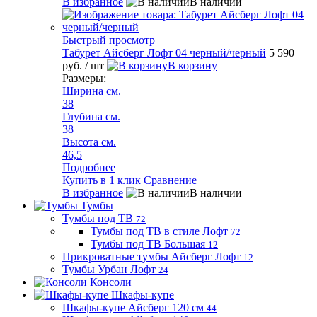
В избранное
В наличии
Быстрый просмотр
Табурет Айсберг Лофт 04 черный/черный
5 590
руб.
/ шт
В корзину
Размеры:
Ширина см.
38
Глубина см.
38
Высота см.
46,5
Подробнее
Купить в 1 клик
Сравнение
В избранное
В наличии
Тумбы
Тумбы под ТВ
72
Тумбы под ТВ в стиле Лофт
72
Тумбы под ТВ Большая
12
Прикроватные тумбы Айсберг Лофт
12
Тумбы Урбан Лофт
24
Консоли
Шкафы-купе
Шкафы-купе Айсберг 120 см
44