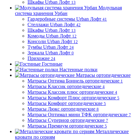
Шкафы Urban Лофт
13
Модульная
система хранения Урбан
Гардеробные системы Urban Лофт
41
Стеллажи Urban Лофт
42
Шкафы Urban Лофт
13
Комоды Urban Лофт
12
Консоли Urban Лофт
12
Тумбы Urban Лофт
24
Зеркала Urban Лофт
0
Прихожие
24
Гостиные
Настенные полки
Матрасы ортопедические
Матрасы Оптима Боннель ортопедические
1
Матрасы Классик ортопедические
4
Матрасы Классик плюс ортопедические
4
Матрасы Комфорт Плюс ортопедические
5
Матрасы Комфорт ортопедические
5
Матрасы Люкс ортопедические
8
Матрасы Оптимал мини ТФК ортопедические
7
Матрасы Супериор ортопедические
7
Матрасы Премиум ортопедические
5
Металлические
кровати по сериям