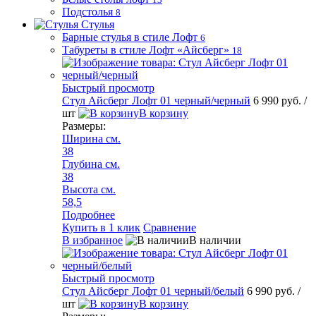
Подстолья
8
Стулья
Барные стулья в стиле Лофт
6
Табуреты в стиле Лофт «Айсберг»
18
Быстрый просмотр
Стул Айсберг Лофт 01 черный/черный
6 990 руб.
/
шт
В корзину
Размеры:
Ширина см.
38
Глубина см.
38
Высота см.
58,5
Подробнее
Купить в 1 клик
Сравнение
В избранное
В наличии
Быстрый просмотр
Стул Айсберг Лофт 01 черный/белый
6 990 руб.
/
шт
В корзину