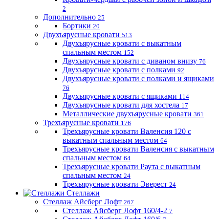
2
Дополнительно
25
Бортики
20
Двухъярусные кровати
513
Двухъярусные кровати с выкатным
спальным местом
152
Двухъярусные кровати с диваном внизу
76
Двухъярусные кровати с полками
92
Двухъярусные кровати с полками и ящиками
76
Двухъярусные кровати с ящиками
114
Двухъярусные кровати для хостела
17
Металлические двухъярусные кровати
361
Трехъярусные кровати
176
Трехъярусные кровати Валенсия 120 с
выкатным спальным местом
64
Трехъярусные кровати Валенсия с выкатным
спальным местом
64
Трехъярусные кровати Раута с выкатным
спальным местом
24
Трехъярусные кровати Эверест
24
Стеллажи
Стеллаж Айсберг Лофт
267
Стеллаж Айсберг Лофт 160/4-2
7