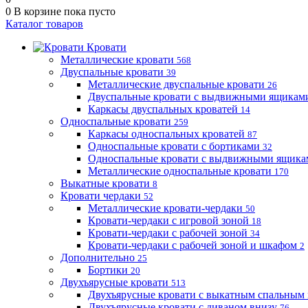
0
В корзине
пока пусто
Каталог товаров
Кровати
Металлические кровати
568
Двуспальные кровати
39
Металлические двуспальные кровати
26
Двуспальные кровати с выдвижными ящика
Каркасы двуспальных кроватей
14
Односпальные кровати
259
Каркасы односпальных кроватей
87
Односпальные кровати с бортиками
32
Односпальные кровати с выдвижными ящик
Металлические односпальные кровати
170
Выкатные кровати
8
Кровати чердаки
52
Металлические кровати-чердаки
50
Кровати-чердаки с игровой зоной
18
Кровати-чердаки с рабочей зоной
34
Кровати-чердаки с рабочей зоной и шкафом
2
Дополнительно
25
Бортики
20
Двухъярусные кровати
513
Двухъярусные кровати с выкатным спальным
Двухъярусные кровати с диваном внизу
76