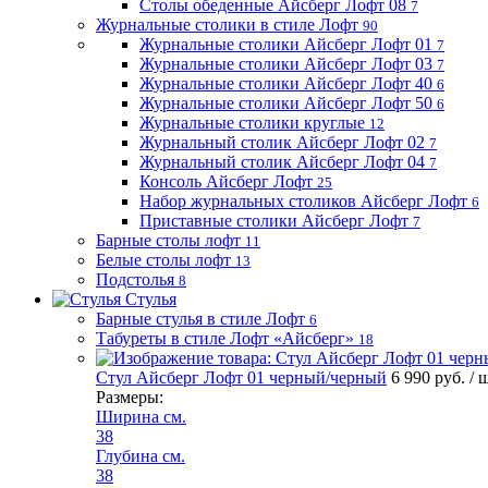
Столы обеденные Айсберг Лофт 08
7
Журнальные столики в стиле Лофт
90
Журнальные столики Айсберг Лофт 01
7
Журнальные столики Айсберг Лофт 03
7
Журнальные столики Айсберг Лофт 40
6
Журнальные столики Айсберг Лофт 50
6
Журнальные столики круглые
12
Журнальный столик Айсберг Лофт 02
7
Журнальный столик Айсберг Лофт 04
7
Консоль Айсберг Лофт
25
Набор журнальных столиков Айсберг Лофт
6
Приставные столики Айсберг Лофт
7
Барные столы лофт
11
Белые столы лофт
13
Подстолья
8
Стулья
Барные стулья в стиле Лофт
6
Табуреты в стиле Лофт «Айсберг»
18
Стул Айсберг Лофт 01 черный/черный
6 990 руб.
/ 
Размеры:
Ширина см.
38
Глубина см.
38