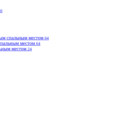
76
ным спальным местом
64
 спальным местом
64
льным местом
24