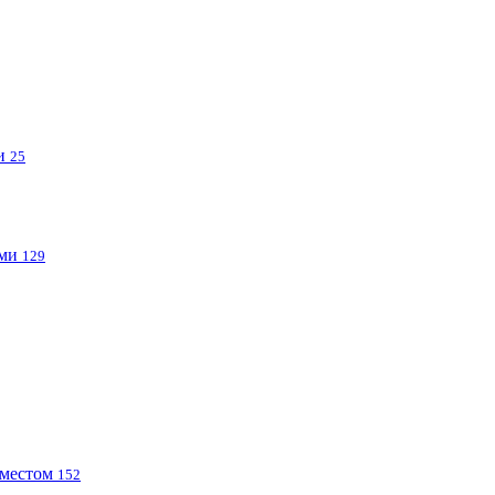
ми
25
ами
129
 местом
152